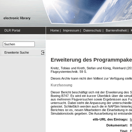
DLR Portal
Home
|
Impressum
|
Datenschutz
|
Barrierefreiheit
|
Erweiterte Suche
Erweiterung des Programmpake
Kreitz, Tobias
und
Kreth, Stefan
und
König, Reinhard
(20
Flugsystemtechnik. 59 S.
Dieses Archiv kann nicht den Volltext zur Verfügung stell
Kurzfassung
Dieser Bericht beschäftigt sich mit der Erweiterung d
Boeing B747. Es wird ein kurzer Überblick über die sim
aus mehreren Flugversuchen sowie Ergebnissen aus Ful
untersucht. Dabei steht die Anpassung der unterschiedli
getestet. Schließlich werden auch die in NAPSim hinterl
Berichtes ist es, neuen Mitarbeitern die Einarbeitung 
Simulationstools gegeben. Die Ausarbeitung ist entstan
elib-URL des Eintrags:
h
Dokumentart:
B
Titel:
E