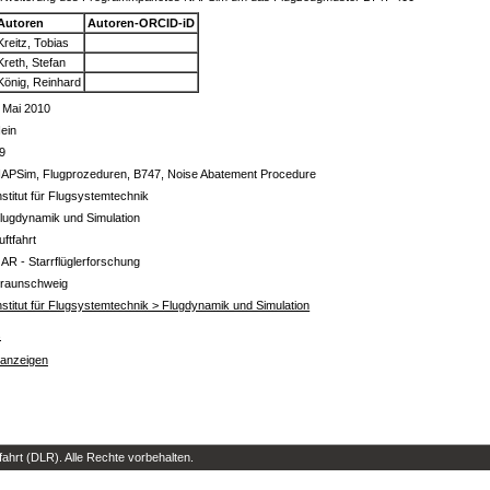
Autoren
Autoren-ORCID-iD
Kreitz, Tobias
Kreth, Stefan
König, Reinhard
 Mai 2010
ein
9
APSim, Flugprozeduren, B747, Noise Abatement Procedure
nstitut für Flugsystemtechnik
lugdynamik und Simulation
uftfahrt
 AR - Starrflüglerforschung
raunschweig
nstitut für Flugsystemtechnik > Flugdynamik und Simulation
s
 anzeigen
hrt (DLR). Alle Rechte vorbehalten.