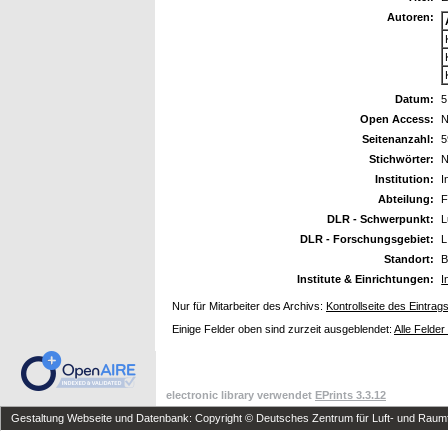
Autoren:
Datum:
5
Open Access:
N
Seitenanzahl:
5
Stichwörter:
N
Institution:
I
Abteilung:
F
DLR - Schwerpunkt:
L
DLR - Forschungsgebiet:
L
Standort:
B
Institute & Einrichtungen:
I
Nur für Mitarbeiter des Archivs:
Kontrollseite des Eintrag
Einige Felder oben sind zurzeit ausgeblendet:
Alle Felder
electronic library verwendet
EPrints 3.3.12
Gestaltung Webseite und Datenbank: Copyright © Deutsches Zentrum für Luft- und Raumfa