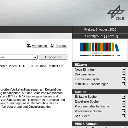
Freitag, 7. August 2026
Schriftgröße:
[-]
Text
[+]
Versenden
Drucken
Blättern
rner Bericht. DLR-IB 111-2010/20. Institut für
Neue Einträge
Dokumentenart
Erscheinungsjahr
Institute & Einrichtungen
 großen Verkehrsflugzeugen am Beispiel der
Suchen
ng beschrieben. Auf der Basis von Messdaten
usters B747 in NAPSim vorgeschlagen und
Einfache Suche
 zur Simulation des Triebwerkes erarbeitet und
Erweiterte Suche
isiert und angepasst. Die Intention dieses
Programmatische Suche
den Verbesserung und Optimierung des
Vordefinierte Suche
RSS-Feed
Hilfe & Kontakt