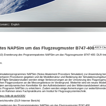
Kontakt
|
English
tes NAPSim um das Flugzeugmuster B747-400
10)
Erweiterung des Programmpaketes NAPSim um das Flugzeugmuster B747-400.
DLR-Inte
en.
es Simulationsprogrammes NAPSim (Noise Abatement Procedure Simulation) zur Anwendung bei
ulierbaren Prozeduren gegeben und die Modellstruktur und Bedienung der Simulationsumgebu
l-Flight-Simulatorstudien werden einige Verbesserungen an der Umsetzung des Flugzeugm
chen Flugprozeduren an die Messergebnisse im Vordergrund. Weiterhin wird ein neues Modell
egten aerodynamischen Kennfelder für den Auftriebsbeiwert und den Widerstandsbeiwert aktual
in das Programm NAPSim zu erleichtern. Zudem werden einige Anmerkungen zur weiterführen
den im Rahmen eines Fachpraktikums am Institut für Flugzeugsystemtechnik.
ttps://elib.dlr.de/64305/
erichtsreihe (DLR-Interner Bericht)
rweiterung des Programmpaketes NAPSim um das Flugzeugmuster B747-400