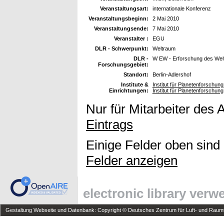
Veranstaltungsart:
internationale Konferenz
Veranstaltungsbeginn:
2 Mai 2010
Veranstaltungsende:
7 Mai 2010
Veranstalter :
EGU
DLR - Schwerpunkt:
Weltraum
DLR -
W EW - Erforschung des Wel
Forschungsgebiet:
Standort:
Berlin-Adlershof
Institute &
Institut für Planetenforschun
Einrichtungen:
Institut für Planetenforschung
Nur für Mitarbeiter des 
Eintrags
Einige Felder oben sind
Felder anzeigen
electronic library ver
Gestaltung Webseite und Datenbank: Copyright © Deutsches Zentrum für Luft- und Raumfa