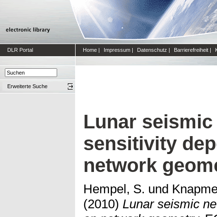
DLR Portal
Home
|
Impressum
|
Datenschutz
|
Barrierefreiheit
|
Erweiterte Suche
Lunar seismic
sensitivity de
network geom
Hempel, S.
und
Knapmey
(2010)
Lunar seismic ne