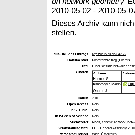
on network geometry.
EG
2010-05-02 - 2010-05-07
Dieses Archiv kann nicht
stellen.
elib-URL des Eintrags:
https://elib.dlr.de/64268/
Dokumentart:
Konferenzbeitrag (Poster)
Titel:
Lunar seismic network sensit
Autoren:
Autoren
Autore
Hempel, S.
http
Knapmeyer, Martin
Oberst, J.
Datum:
2010
Open Access:
Nein
In SCOPUS:
Nein
In ISI Web of Science:
Nein
Stichwörter:
Moon, seismic network, net
Veranstaltungstitel:
EGU General Assembly 2010
Veranstaltungsort:
Wien, Österreich