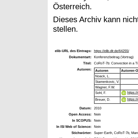
Österreich.
Dieses Archiv kann nicht
stellen.
elib-URL des Eintrags:
https://elib.dlr.de/64255/
Dokumentart:
Konferenzbeitrag (Vortrag)
Titel:
CoRoT-7b: Convection in a Ti
Autoren:
Autoren
Autoren-O
Noack, L.
Stamenkovic, V.
Wagner, F.W.
https:
Sohl, F.
https:
Breuer, D.
Datum:
2010
Open Access:
Nein
In SCOPUS:
Nein
In ISI Web of Science:
Nein
Stichwörter:
Super-Earth, CoRoT-7b, Mantl