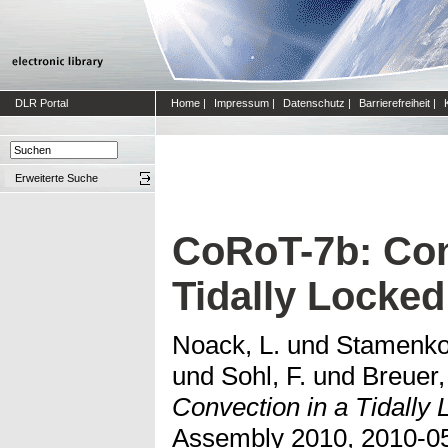
DLR Portal
Home
|
Impressum
|
Datenschutz
|
Barrierefreiheit
|
Erweiterte Suche
CoRoT-7b: Con
Tidally Locked
Noack, L.
und
Stamenkov
und
Sohl, F.
und
Breuer,
Convection in a Tidally 
Assembly 2010, 2010-05