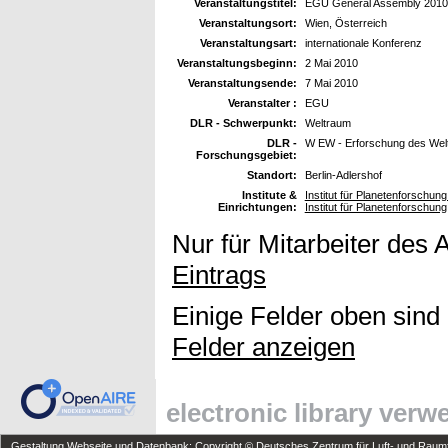
Veranstaltungstitel:
EGU General Assembly 2010
Veranstaltungsort:
Wien, Österreich
Veranstaltungsart:
internationale Konferenz
Veranstaltungsbeginn:
2 Mai 2010
Veranstaltungsende:
7 Mai 2010
Veranstalter :
EGU
DLR - Schwerpunkt:
Weltraum
DLR -
W EW - Erforschung des Wel
Forschungsgebiet:
Standort:
Berlin-Adlershof
Institute &
Institut für Planetenforschun
Einrichtungen:
Institut für Planetenforschung
Nur für Mitarbeiter des 
Eintrags
Einige Felder oben sind
Felder anzeigen
electronic library ver
Gestaltung Webseite und Datenbank: Copyright © Deutsches Zentrum für Luft- und Raumfa