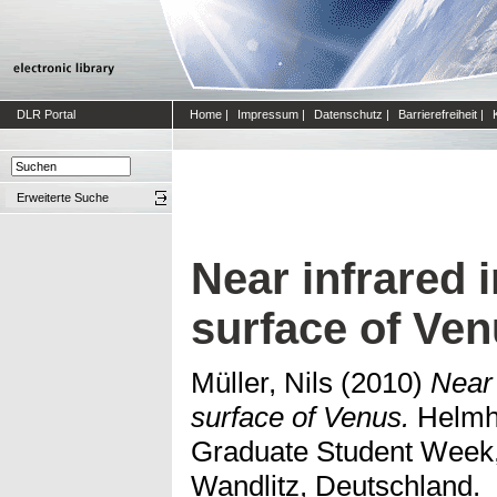
DLR Portal
Home
|
Impressum
|
Datenschutz
|
Barrierefreiheit
|
Erweiterte Suche
Near infrared 
surface of Ve
Müller, Nils
(2010)
Near 
surface of Venus.
Helmho
Graduate Student Week,
Wandlitz, Deutschland.