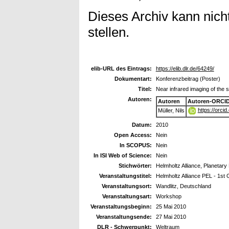
Dieses Archiv kann nicht
stellen.
elib-URL des Eintrags:
https://elib.dlr.de/64249/
Dokumentart:
Konferenzbeitrag (Poster)
Titel:
Near infrared imaging of the 
Autoren:
Autoren
Autoren-ORCID
https://orci
Müller, Nils
Datum:
2010
Open Access:
Nein
In SCOPUS:
Nein
In ISI Web of Science:
Nein
Stichwörter:
Helmholtz Alliance, Planetary
Veranstaltungstitel:
Helmholtz Alliance PEL - 1st
Veranstaltungsort:
Wandlitz, Deutschland
Veranstaltungsart:
Workshop
Veranstaltungsbeginn:
25 Mai 2010
Veranstaltungsende:
27 Mai 2010
DLR - Schwerpunkt:
Weltraum