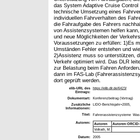
das System Adaptive Cruise Control (
technische Umsetzung eines Fahrver
individuellen Fahrverhalten des Fah
die Fahraufgabe des Fahrers nachhal
von Assistenzsystemen helfen kann,
und neue Möglichkeiten der Verkehrs
Voraussetzungen zu erfüllen: 1)Es m
Umständen Fehler entstehen und wie 
2)Assistenz muss so unterstützen, d
Verkehr optimiert wird. Das DLR lei
zur Belastung beim Fahren Anforder
dann im FAS-Lab (Fahrerassistenzs
dort geprüft werden.
elib-URL des
https://elib.dlr.de/6423/
Eintrags:
Dokumentart:
Konferenzbeitrag (Vortrag)
Zusätzliche
LIDO-Berichtsjahr=2005,
Informationen:
Titel:
Fahrerassistenzsysteme  Was 
Autoren:
Autoren
Autoren-ORCID-
Vollrath, M.
Datum:
2005