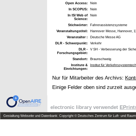
Open Access:
Nein
In SCOPUS:
Nein
In ISI Web of
Nein
Science:
Stichwörter:
Fahrerassistenzsysteme
Veranstaltungstitel:
Hannover Messe, Hannover, 11
Veranstalter :
Deutsche Messe AG
DLR - Schwerpunkt:
Verkehr
DLR -
V SH - Verbesserung der Siche
Forschungsgebiet:
Standort:
Braunschweig
Institute &
Institut für Verkehrssystemtec
Einrichtungen:
Nur für Mitarbeiter des Archivs:
Kont
Einige Felder oben sind zurzeit ausg
electronic library verwendet
EPrint
Gestaltung Webseite und Datenbank: Copyright © Deutsches Zentrum für Luft- und Raumfa