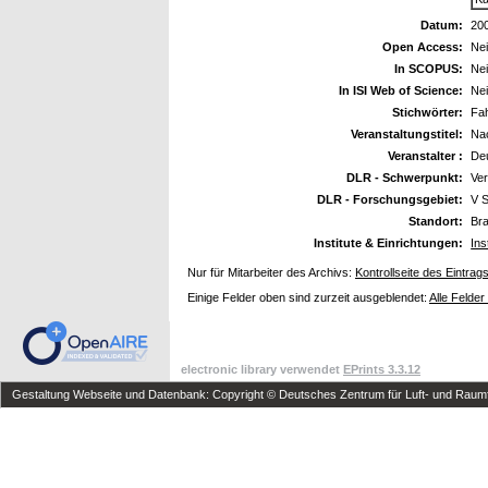
Datum:
20
Open Access:
Ne
In SCOPUS:
Ne
In ISI Web of Science:
Ne
Stichwörter:
Fa
Veranstaltungstitel:
Na
Veranstalter :
Deu
DLR - Schwerpunkt:
Ve
DLR - Forschungsgebiet:
V S
Standort:
Br
Institute & Einrichtungen:
Ins
Nur für Mitarbeiter des Archivs:
Kontrollseite des Eintrag
Einige Felder oben sind zurzeit ausgeblendet:
Alle Felder
electronic library verwendet
EPrints 3.3.12
Gestaltung Webseite und Datenbank: Copyright © Deutsches Zentrum für Luft- und Raumfa