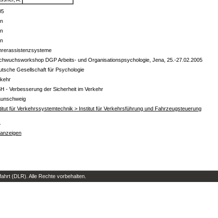
05
in
in
in
hrerassistenzsysteme
chwuchsworkshop DGP Arbeits- und Organisationspsychologie, Jena, 25.-27.02.2005
tsche Gesellschaft für Psychologie
rkehr
H - Verbesserung der Sicherheit im Verkehr
aunschweig
titut für Verkehrssystemtechnik > Institut für Verkehrsführung und Fahrzeugsteuerung
s
 anzeigen
hrt (DLR). Alle Rechte vorbehalten.