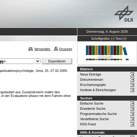
Donnerstag, 6. August 2026
Schriftgröße:
[-]
Text
[+]
Versenden
Drucken
en
Blättern
isationspsychologie, Jena, 25.-27.02.2005.
Neue Einträge
Dokumentenart
Erscheinungsjahr
Institute & Einrichtungen
tzungsbedarf aus Zustandsmerk-malen des
es in der Evaluations-phase mit dem Fahren ohne
Suchen
Einfache Suche
Erweiterte Suche
Programmatische Suche
Vordefinierte Suche
RSS-Feed
Hilfe & Kontakt