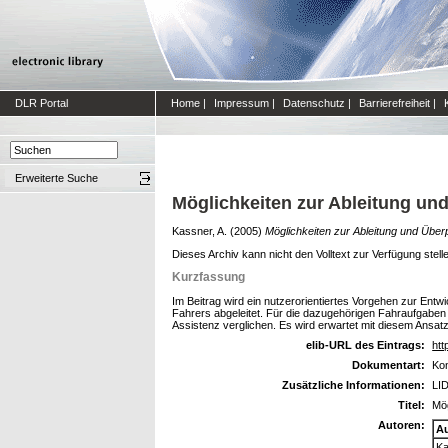
DLR Portal
Home
|
Impressum
|
Datenschutz
|
Barrierefreiheit
|
Erweiterte Suche
Möglichkeiten zur Ableitung un
Kassner, A.
(2005)
Möglichkeiten zur Ableitung und Über
Dieses Archiv kann nicht den Volltext zur Verfügung stell
Kurzfassung
Im Beitrag wird ein nutzerorientiertes Vorgehen zur E
Fahrers abgeleitet. Für die dazugehörigen Fahraufgaben 
Assistenz verglichen. Es wird erwartet mit diesem Ansat
elib-URL des Eintrags:
htt
Dokumentart:
Kon
Zusätzliche Informationen:
LID
Titel:
Mög
Autoren:
A
Ka