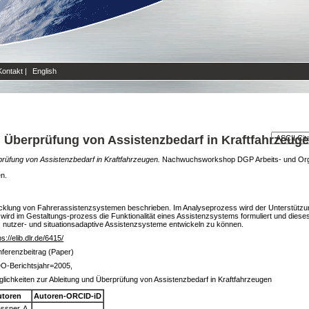
Kontakt
|
English
d Überprüfung von Assistenzbedarf in Kraftfahrzeug
prüfung von Assistenzbedarf in Kraftfahrzeugen.
Nachwuchsworkshop DGP Arbeits- und Organ
en.
ntwicklung von Fahrerassistenzsystemen beschrieben. Im Analyseprozess wird der Unterstü
wird im Gestaltungs-prozess die Funktionalität eines Assistenzsystems formuliert und dies
z nutzer- und situationsadaptive Assistenzsysteme entwickeln zu können.
ps://elib.dlr.de/6415/
ferenzbeitrag (Paper)
O-Berichtsjahr=2005,
lichkeiten zur Ableitung und Überprüfung von Assistenzbedarf in Kraftfahrzeugen
utoren
Autoren-ORCID-iD
ssner, A.