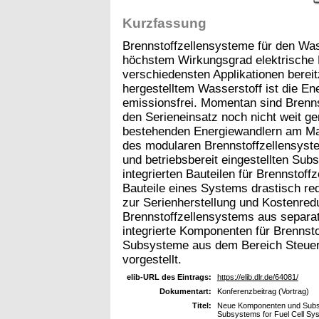
Kurzfassung
Brennstoffzellensysteme für den Was
höchstem Wirkungsgrad elektrische E
verschiedensten Applikationen bereit
hergestelltem Wasserstoff ist die Ene
emissionsfrei. Momentan sind Brenns
den Serieneinsatz noch nicht weit g
bestehenden Energiewandlern am Ma
des modularen Brennstoffzellensyst
und betriebsbereit eingestellten Su
integrierten Bauteilen für Brennstoff
Bauteile eines Systems drastisch re
zur Serienherstellung und Kostenred
Brennstoffzellensystems aus separa
integrierte Komponenten für Brennsto
Subsysteme aus dem Bereich Steuer
vorgestellt.
elib-URL des Eintrags:
https://elib.dlr.de/64081/
Dokumentart:
Konferenzbeitrag (Vortrag)
Titel:
Neue Komponenten und Subsy
Subsystems for Fuel Cell Sy