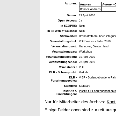
Autoren:
Autoren
Autoren-
Brinner, Andreas
Datum:
21 April 2010
Open Access:
Ja
In SCOPUS:
Nein
In ISI Web of Science:
Nein
Stichwörter:
Brennstoffzelle, hoch integrie
Veranstaltungstitel:
VDI Business Talks 2010
Veranstaltungsort:
Hannover, Deutschland
Veranstaltungsart:
Workshop
Veranstaltungsbeginn:
19 April 2010
Veranstaltungsende:
23 April 2010
Veranstalter :
VDI
DLR - Schwerpunkt:
Verkehr
DLR -
V BF - Bodengebundene Fah
Forschungsgebiet:
Standort:
Stuttgart
Institute &
Institut für Fahrzeugkonzepte
Einrichtungen:
Nur für Mitarbeiter des Archivs:
Kont
Einige Felder oben sind zurzeit ausg