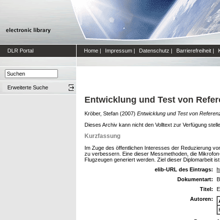
DLR Portal
Home
|
Impressum
|
Datenschutz
|
Barrierefreiheit
|
Erweiterte Suche
Entwicklung und Test von Refer
Kröber, Stefan
(2007)
Entwicklung und Test von Referenz
Dieses Archiv kann nicht den Volltext zur Verfügung stell
Kurzfassung
Im Zuge des öffentlichen Interesses der Reduzierung vo
zu verbessern. Eine dieser Messmethoden, die Mikrofon-
Flugzeugen generiert werden. Ziel dieser Diplomarbeit is
elib-URL des Eintrags:
h
Dokumentart:
B
Titel:
E
Autoren: