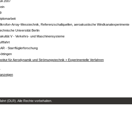
uli 2007
ein
9
iplomarbeit
ikrofon-Array-Messtechnik, Referenzschallquellen, aeroakustische Windkanalexperimente
echnische Universität Berlin
akultät V - Verkehrs- und Maschinensysteme
uftfahrt
 AR - Starrflüglerforschung
öttingen
nstitut für Aerodynamik und Strömungstechnik > Experimentelle Verfahren
s
 anzeigen
hrt (DLR). Alle Rechte vorbehalten.