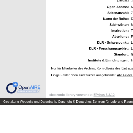
Datum:
J
Open Access:
N
Seitenanzahl:
7
Name der Reihe:
D
Stichwörter:
M
Institution:
T
Abteilung:
F
DLR - Schwerpunkt:
L
DLR - Forschungsgebiet:
L
Standort:
G
Institute & Einrichtungen:
I
Nur für Mitarbeiter des Archivs:
Kontrollseite des Eintrag
Einige Felder oben sind zurzeit ausgeblendet:
Alle Felder
electronic library verwendet
EPrints 3.3.12
Gestaltung Webseite und Datenbank: Copyright © Deutsches Zentrum für Luft- und Raumfa