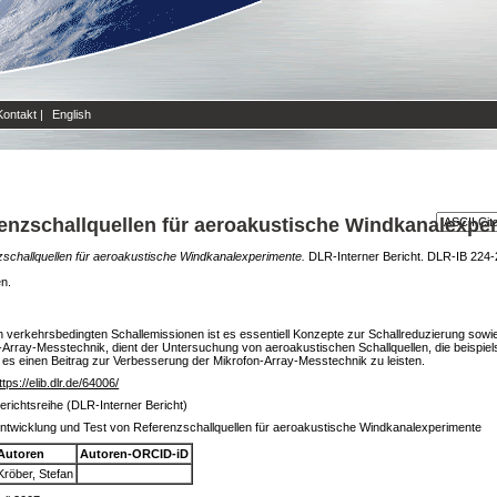
Kontakt
|
English
enzschallquellen für aeroakustische Windkanalexpe
schallquellen für aeroakustische Windkanalexperimente.
DLR-Interner Bericht. DLR-IB 224-2
en.
n verkehrsbedingten Schallemissionen ist es essentiell Konzepte zur Schallreduzierung so
Array-Messtechnik, dient der Untersuchung von aeroakustischen Schallquellen, die beispie
t es einen Beitrag zur Verbesserung der Mikrofon-Array-Messtechnik zu leisten.
ttps://elib.dlr.de/64006/
erichtsreihe (DLR-Interner Bericht)
ntwicklung und Test von Referenzschallquellen für aeroakustische Windkanalexperimente
Autoren
Autoren-ORCID-iD
Kröber, Stefan