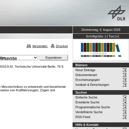
Donnerstag, 6. August 2026
Schriftgröße:
[-]
Text
[+]
Versenden
Drucken
rimente
Blättern
010 A 42. Technische Universität Berlin. 79 S.
Neue Einträge
Dokumentenart
Erscheinungsjahr
Institute & Einrichtungen
wie Messtechniken zu entwickeln und bestehende
lsweise von Kraftfahrzeugen, Zügen und
Suchen
Einfache Suche
Erweiterte Suche
Programmatische Suche
Vordefinierte Suche
RSS-Feed
Hilfe & Kontakt