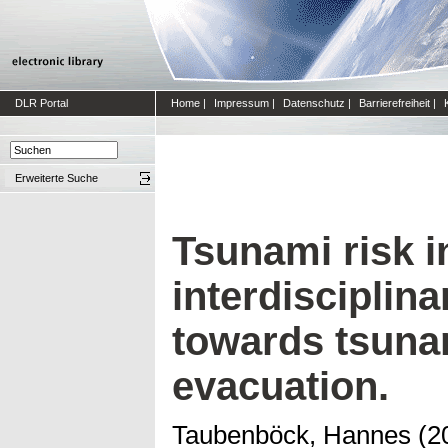
DLR Portal
Home
|
Impressum
|
Datenschutz
|
Barrierefreiheit
|
Erweiterte Suche
Tsunami risk i
interdisciplin
towards tsuna
evacuation.
Taubenböck, Hannes
(2