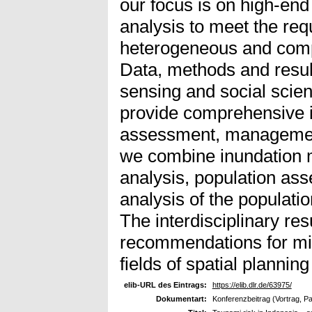
our focus is on high-en
analysis to meet the req
heterogeneous and comp
Data, methods and resul
sensing and social scien
provide comprehensive in
assessment, management 
we combine inundation 
analysis, population as
analysis of the populati
The interdisciplinary res
recommendations for miti
fields of spatial plannin
elib-URL des Eintrags:
https://elib.dlr.de/63975/
Dokumentart:
Konferenzbeitrag (Vortrag, P