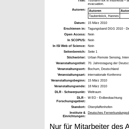
Titel:
Tsunami risk in Indonesia – a
evacuation.
Autoren:
Autoren
Auto
Taubenböck, Hannes
Datum:
15 März 2010
Erschienen in:
Tagungsband DGG 2010 - Deu
Open Access:
Nein
In SCOPUS:
Nein
In ISI Web of Science:
Nein
Seitenbereich:
Seite 1
Stichwörter:
Urban Remote Sensing, Interdi
Veranstaltungstitel:
70. Jahrestagung der Deuts
Veranstaltungsort:
Bochum, Deutschland
Veranstaltungsart:
internationale Konferenz
Veranstaltungsbeginn:
15 März 2010
Veranstaltungsende:
18 März 2010
DLR - Schwerpunkt:
Weltraum
DLR -
W EO - Erdbeobachtung
Forschungsgebiet:
Standort:
Oberpfaffenhofen
Institute &
Deutsches Fernerkundungsd
Einrichtungen:
Nur für Mitarbeiter des 