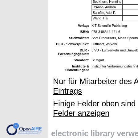
Bockhorn, Henning
D'Anna, Andrea
Sarofim, Adel F.
Wang, Hai
Verlag:
KIT Scientific Publishing
ISBN:
978-3 86644-441-6
Stichwörter:
Soot Precursors, Mass Spectr
DLR - Schwerpunkt:
Luftfahrt, Verkehr
DLR -
L VU - Luftverkehr und Umwel
Forschungsgebiet:
Standort:
Stuttgart
Institute &
Institut für Verbrennungstechn
Einrichtungen:
Nur für Mitarbeiter des 
Eintrags
Einige Felder oben sind
Felder anzeigen
electronic library ver