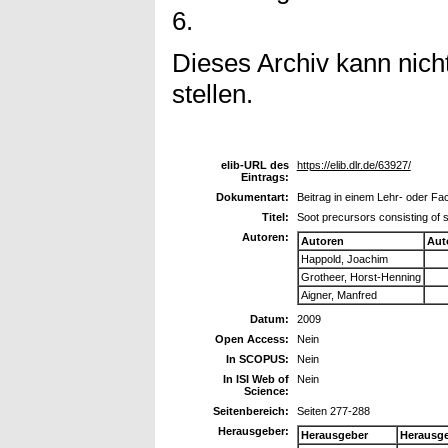
6.
Dieses Archiv kann nicht
stellen.
elib-URL des
https://elib.dlr.de/63927/
Eintrags:
Dokumentart:
Beitrag in einem Lehr- oder F
Titel:
Soot precursors consisting of
Autoren:
Autoren
Aut
Happold, Joachim
Grotheer, Horst-Henning
Aigner, Manfred
Datum:
2009
Open Access:
Nein
In SCOPUS:
Nein
In ISI Web of
Nein
Science:
Seitenbereich:
Seiten 277-288
Herausgeber:
Herausgeber
Herausg