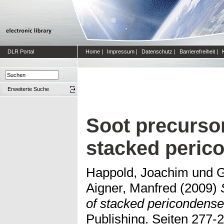
DLR Portal
Home
|
Impressum
|
Datenschutz
|
Barrierefreiheit
|
Erweiterte Suche
Soot precursor
stacked peri
Happold, Joachim
und
G
Aigner, Manfred
(2009)
of stacked pericondens
Publishing. Seiten 277-