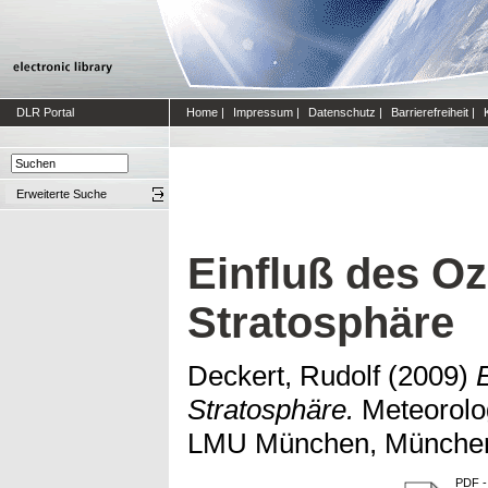
DLR Portal
Home
|
Impressum
|
Datenschutz
|
Barrierefreiheit
|
Erweiterte Suche
Einfluß des Oz
Stratosphäre
Deckert, Rudolf
(2009)
Stratosphäre.
Meteorolo
LMU München, Münche
PDF
-