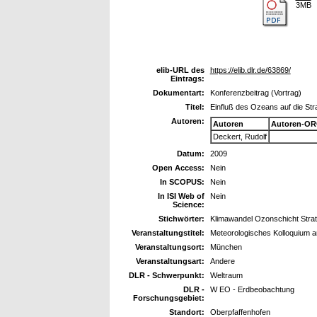
3MB
elib-URL des
https://elib.dlr.de/63869/
Eintrags:
Dokumentart:
Konferenzbeitrag (Vortrag)
Titel:
Einfluß des Ozeans auf die St
Autoren:
Autoren
Autoren-OR
Deckert, Rudolf
Datum:
2009
Open Access:
Nein
In SCOPUS:
Nein
In ISI Web of
Nein
Science:
Stichwörter:
Klimawandel Ozonschicht Stra
Veranstaltungstitel:
Meteorologisches Kolloquium
Veranstaltungsort:
München
Veranstaltungsart:
Andere
DLR - Schwerpunkt:
Weltraum
DLR -
W EO - Erdbeobachtung
Forschungsgebiet:
Standort:
Oberpfaffenhofen