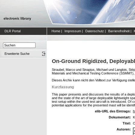
DLR Portal
Home
|
Impressum
|
Datenschutz
|
Barrierefreiheit
|
Erweiterte Suche
On-Ground Rigidized, Deployab
Straubel, Marco
und
Sinapius, Michael
und
Langlois, Sté
Materials and Mechanical Testing Conference (SSMMT), 
Dieses Archiv kann nicht den Volltext zur Verfügung stell
Kurzfassung
This paper presents and discusses the results of a deploy
and the state of the art of large deployable lightweight 
test setup within the used test aircraft is introduced. Of 
potential applications for the presented mast will be identif
elib-URL des Eintrags:
h
Dokumentart:
K
Titel:
O
Autoren: