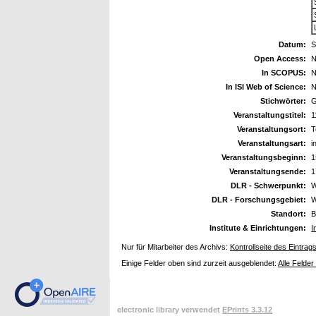
Datum:
S
Open Access:
N
In SCOPUS:
N
In ISI Web of Science:
N
Stichwörter:
G
Veranstaltungstitel:
1
Veranstaltungsort:
T
Veranstaltungsart:
i
Veranstaltungsbeginn:
1
Veranstaltungsende:
1
DLR - Schwerpunkt:
W
DLR - Forschungsgebiet:
W
Standort:
B
Institute & Einrichtungen:
I
Nur für Mitarbeiter des Archivs:
Kontrollseite des Eintrag
Einige Felder oben sind zurzeit ausgeblendet:
Alle Felder
electronic library verwendet
EPrints 3.3.12