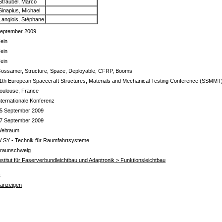
Straubel, Marco
Sinapius, Michael
Langlois, Stéphane
eptember 2009
ein
ein
ein
ossamer, Structure, Space, Deployable, CFRP, Booms
1th European Spacecraft Structures, Materials and Mechanical Testing Conference (SSMMT
oulouse, France
nternationale Konferenz
5 September 2009
7 September 2009
eltraum
 SY - Technik für Raumfahrtsysteme
raunschweig
nstitut für Faserverbundleichtbau und Adaptronik > Funktionsleichtbau
s
 anzeigen