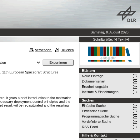
Samstag, 8. August 2026
Schriftgröße:
[-]
Text
[+]
Versenden
Drucken
Blättern
.
11th European Spacecraft Structures,
Neue Einträge
Dokumentenart
Erscheinungsjahr
Institute & Einrichtungen
 it gives a brief introduction to the motivation
Suchen
necessary deployment control principles and the
d result will be recapitulated and the resulting
Einfache Suche
Erweiterte Suche
Programmatische Suche
Vordefinierte Suche
RSS-Feed
Hilfe & Kontakt