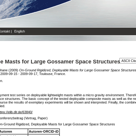
Kontakt
|
English
le Masts for Large Gossamer Space Structures
phane
(2009)
On-Ground Rigidized, Deployable Masts for Large Gossamer Space Structures
2009-09-15 - 2009-09-17, Toulouse, France.
en.
ment test series on deployable lightweight masts within a micro gravity environment. Therefore,
space structures. The basic concept of the tested deployable composite masts as well as the 
course the results of exemplary experiments will be shown and interpreted. Finally, the combine
ied.
ttps://elib.dlr.de/63840/
onferenzbeitrag (Vortrag, Paper)
n-Ground Rigidized, Deployable Masts for Large Gossamer Space Structures
Autoren
Autoren-ORCID-iD