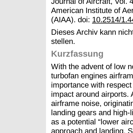
Journal of Aircraft, Vol.
American Institute of Ae
(AIAA). doi:
10.2514/1.
Dieses Archiv kann nicht
stellen.
Kurzfassung
With the advent of low n
turbofan engines airfram
importance with respect t
impact around airports.
airframe noise, originat
landing gears and high-l
as a potential “lower airc
approach and landing. S