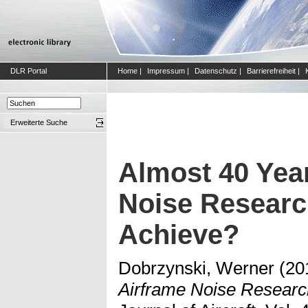
DLR Portal
Home
|
Impressum
|
Datenschutz
|
Barrierefreiheit
|
Erweiterte Suche
Almost 40 Year
Noise Researc
Achieve?
Dobrzynski, Werner
(20
Airframe Noise Researc