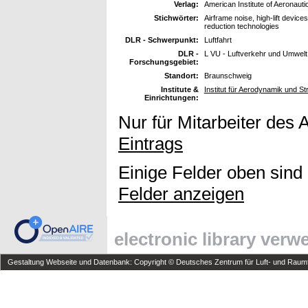
Verlag:
American Institute of Aeronauti
Stichwörter:
Airframe noise, high-lift devic
reduction technologies
DLR - Schwerpunkt:
Luftfahrt
DLR -
L VU - Luftverkehr und Umwelt
Forschungsgebiet:
Standort:
Braunschweig
Institute &
Institut für Aerodynamik und S
Einrichtungen:
Nur für Mitarbeiter des 
Eintrags
Einige Felder oben sind
Felder anzeigen
electronic library ver
Gestaltung Webseite und Datenbank: Copyright © Deutsches Zentrum für Luft- und Raumfa