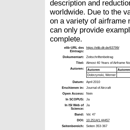
description and reductio
worldwide. Due to the v
on a variety of airframe
can only provide exampl
complete.
elib-URL des
https://elib.dlr.de/63799/
Eintrags:
Dokumentart:
Zeitschriftenbeitrag
Titel:
Almost 40 Years of Airframe N
Autoren:
Autoren
Autoren
Dobrzynski, Werner
Datum:
April 2010
Erschienen in:
Journal of Aircraft
Open Access:
Nein
In SCOPUS:
Ja
In ISI Web of
Ja
Science:
Band:
Vol. 47
DOI:
10.2514/1.44457
Seitenbereich:
Seiten 353-367