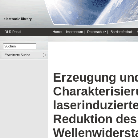
DLR Portal
Home
|
Impressum
|
Datenschutz
|
Barrierefreiheit
|
Erweiterte Suche
Erzeugung un
Charakterisier
laserinduziert
Reduktion des
Wellenwiderst