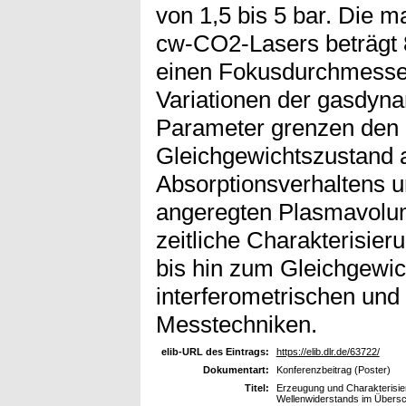
von 1,5 bis 5 bar. Die 
cw-CO2-Lasers beträgt
einen Fokusdurchmesse
Variationen der gasdyn
Parameter grenzen den 
Gleichgewichtszustand 
Absorptionsverhaltens u
angeregten Plasmavolum
zeitliche Charakterisie
bis hin zum Gleichgewic
interferometrischen und
Messtechniken.
elib-URL des Eintrags:
https://elib.dlr.de/63722/
Dokumentart:
Konferenzbeitrag (Poster)
Titel:
Erzeugung und Charakterisier
Wellenwiderstands im Übersch