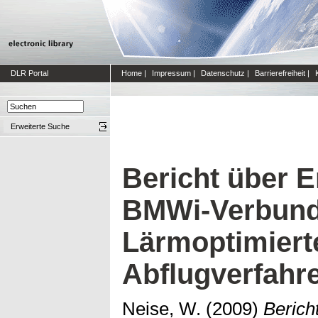
DLR Portal
Home
|
Impressum
|
Datenschutz
|
Barrierefreiheit
|
Erweiterte Suche
Bericht über 
BMWi-Verbund
Lärmoptimiert
Abflugverfahr
Neise, W.
(2009)
Berich