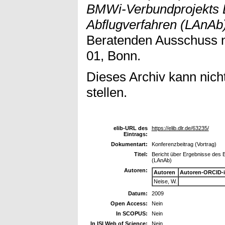
BMWi-Verbundprojekts L
Abflugverfahren (LAnAb)
Beratenden Ausschuss n
01, Bonn.
Dieses Archiv kann nicht
stellen.
elib-URL des
https://elib.dlr.de/63235/
Eintrags:
Dokumentart:
Konferenzbeitrag (Vortrag)
Titel:
Bericht über Ergebnisse des 
(LAnAb)
Autoren:
Autoren
Autoren-ORCID-
Neise, W.
Datum:
2009
Open Access:
Nein
In SCOPUS:
Nein
In ISI Web of Science:
Nein