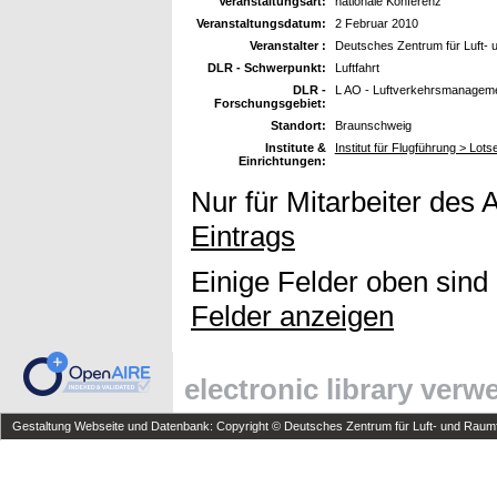
Veranstaltungsart:
nationale Konferenz
Veranstaltungsdatum:
2 Februar 2010
Veranstalter :
Deutsches Zentrum für Luft- 
DLR - Schwerpunkt:
Luftfahrt
DLR -
L AO - Luftverkehrsmanageme
Forschungsgebiet:
Standort:
Braunschweig
Institute &
Institut für Flugführung > Lot
Einrichtungen:
Nur für Mitarbeiter des 
Eintrags
Einige Felder oben sind
Felder anzeigen
electronic library ver
Gestaltung Webseite und Datenbank: Copyright © Deutsches Zentrum für Luft- und Raumfa