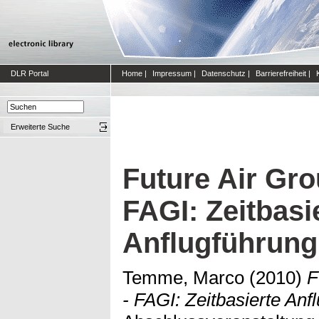
DLR Portal
Home
|
Impressum
|
Datenschutz
|
Barrierefreiheit
|
Erweiterte Suche
Future Air Gro
FAGI: Zeitbasi
Anflugführung
Temme, Marco
(2010)
F
- FAGI: Zeitbasierte Anf