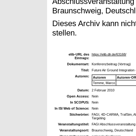
Abschlussveranstaltung 
Braunschweig, Deutschl
Dieses Archiv kann nicht
stellen.
elib-URL des
https://elib.dlr.de/63168/
Eintrags:
Dokumentart:
Konferenzbeitrag (Vortrag)
Titel:
Future Air Ground Integration 
Autoren:
Autoren
Autoren-OR
Temme, Marco
Datum:
2 Februar 2010
Open Access:
Nein
In SCOPUS:
Nein
In ISI Web of Science:
Nein
Stichwörter:
FAGI, 4D-CARMA, TrafSim, AMA
Targeting
Veranstaltungstitel:
FAGI Abschlussveranstaltung
Veranstaltungsort:
Braunschweig, Deutschland