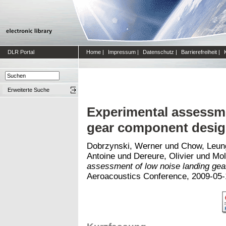
DLR Portal
Home
|
Impressum
|
Datenschutz
|
Barrierefreiheit
|
Erweiterte Suche
Experimental assessme
gear component desi
Dobrzynski, Werner
und
Chow, Leun
Antoine
und
Dereure, Olivier
und
Mol
assessment of low noise landing ge
Aeroacoustics Conference, 2009-05-