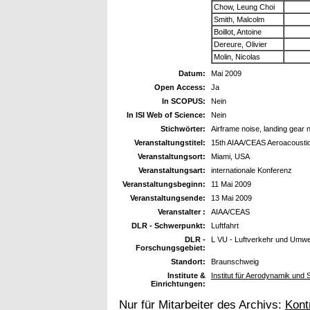
Chow, Leung Choi
Smith, Malcolm
Boillot, Antoine
Dereure, Olivier
Molin, Nicolas
Datum:
Mai 2009
Open Access:
Ja
In SCOPUS:
Nein
In ISI Web of Science:
Nein
Stichwörter:
Airframe noise, landing gear 
Veranstaltungstitel:
15th AIAA/CEAS Aeroacousti
Veranstaltungsort:
Miami, USA
Veranstaltungsart:
internationale Konferenz
Veranstaltungsbeginn:
11 Mai 2009
Veranstaltungsende:
13 Mai 2009
Veranstalter :
AIAA/CEAS
DLR - Schwerpunkt:
Luftfahrt
DLR -
L VU - Luftverkehr und Umwe
Forschungsgebiet:
Standort:
Braunschweig
Institute &
Institut für Aerodynamik und
Einrichtungen:
Nur für Mitarbeiter des Archivs:
Kont