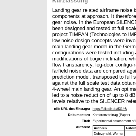
Kurzfassung
Landing gear related airframe noise i
components at approach. It therefore 
gear noise. In the European SILENC
been designed and tested at full sca
project TIMPAN (Technologies to IMP
low noise design concepts were inve
main landing gear model in the Germ
configurations were tested including 
modifications of bogie inclination, wh
flow transparency, leg-door configu-r
farfield noise data are compared agai
prediction model, transposed to full 
against the full scale test data obt
4-wheel main landing gear. An optima
led to a noise reduction of up to 8 d
levels relative to the SILENCER refe
elib-URL des Eintrags:
https://elib.dlr.de/63146/
Dokumentart:
Konferenzbeitrag (Paper)
Titel:
Experimental assessment of 
Autoren:
Autoren
Autor
Dobrzynski, Werner