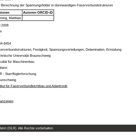
e Berechnung der Spannungsfelder in dünnwandigen Faserverbundstrukturen
utoren
Autoren-ORCID-iD
ening, Matthias
i 2008
in
7
34-8454
erverbundstrukturen, Festigkeit, Spannungsverteilungen, Delamination, Ermüdung
hnische Universität Braunschweig
ultät für Maschinenbau
tfahrt
R - Starrflüglerforschung
aunschweig
titut für Faserverbundleichtbau und Adaptronik
s
 anzeigen
hrt (DLR). Alle Rechte vorbehalten.