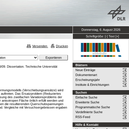
Donnerstag, 6. August 2026
Schriftgröße:
[-]
Text
[+]
Versenden
Drucken
Blättern
9. Dissertation. Technische Universität
Neue Einträge
Dokumentenart
Erscheinungsjahr
Institute & Einrichtungen
rformungsmodells (Verschiebungsansätze) wird
Suchen
e auftreten. Das Ersatzproblem (Reduziertes
Lösung des zweifachen Variationsproblems der
Einfache Suche
 anisotropen Fläche örtlich erfüllt werden und
Erweiterte Suche
nnen die resultierenden Querschubspannungen
Programmatische Suche
nd. Vergleiche mit Versuchsergebnissen ergaben
Vordefinierte Suche
RSS-Feed
Hilfe & Kontakt