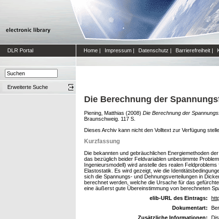
DLR Portal
Home
|
Impressum
|
Datenschutz
|
Barrierefreiheit
|
Erweiterte Suche
Die Berechnung der Spannungsf
Piening, Matthias
(2008)
Die Berechnung der Spannungsf
Braunschweig. 117 S.
Dieses Archiv kann nicht den Volltext zur Verfügung stell
Kurzfassung
Die bekannten und gebräuchlichen Energiemethoden der E
das bezüglich beider Feldvariablen unbestimmte Problem
Ingenieursmodell) wird anstelle des realen Feldproblems
Elastostatik. Es wird gezeigt, wie die Identitätsbedingun
sich die Spannungs- und Dehnungsverteilungen in Dicke
berechnet werden, welche die Ursache für das gefürcht
eine äußerst gute Übereinstimmung von berechneten Spa
elib-URL des Eintrags:
htt
Dokumentart:
Ber
Zusätzliche Informationen:
Dis