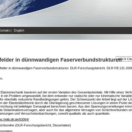
Kontakt
|
English
elder in dünnwandigen Faserverbundstrukturen
elder in dünnwandigen Faserverbundstrukturen.
DLR-Forschungsbericht. DLR-FB 131-2008/0
en.
lastomechanik basieren auf der ersten Variation des Gesamtpotentials. Mit Hilfe eines Ve
 in ein Problem umgewandelt, bei dem entweder nur statische oder nur kinematische Variabl
 für ebenfalls reduzierte Randbedingungen gelöst. Der Schwerpunkt der Arbeit liegt auf der 
gen der Elastizitätstheorie durch die Überlagerung geschlossener Lösungen in einem Punkt der
nrichtung mit beliebiger Genauigkeit berechnen lassen. Aus den Spannungsverteilungen kö
ete Delaminationsversagen, aber auch für das allgemeine Versagen von Schichtverbunden si
nnungen und Versuchsbeobachtungen, sowohl qualitativ als auch quantitativ.
ps://elib.dlr.de/63064/
ichtsreihe (DLR-Forschungsbericht, Dissertation)
sertation