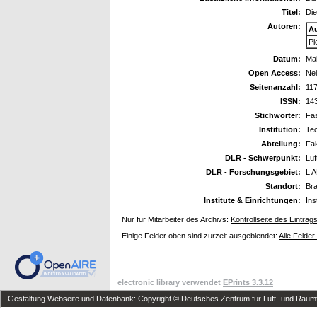
Titel:
Di
Autoren:
A
Pi
Datum:
Ma
Open Access:
Ne
Seitenanzahl:
11
ISSN:
14
Stichwörter:
Fas
Institution:
Tec
Abteilung:
Fak
DLR - Schwerpunkt:
Luf
DLR - Forschungsgebiet:
L A
Standort:
Br
Institute & Einrichtungen:
Ins
Nur für Mitarbeiter des Archivs:
Kontrollseite des Eintrag
Einige Felder oben sind zurzeit ausgeblendet:
Alle Felder
electronic library verwendet
EPrints 3.3.12
Gestaltung Webseite und Datenbank: Copyright © Deutsches Zentrum für Luft- und Raumfa