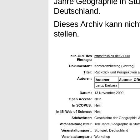
Jahre Geographie in Stut
Deutschland.
Dieses Archiv kann nicht
stellen.
elib-URL des
https://elib.dlr.de/63000/
Eintrags:
Dokumentart:
Konferenzbeitrag (Vortrag)
Titel:
Rückblick und Perspektiven a
Autoren:
Autoren
Autoren-OR
Lenz, Barbara
Datum:
13 November 2009
Open Access:
Nein
In SCOPUS:
Nein
In ISI Web of Science:
Nein
Stichwörter:
Geschichte der Geographie, 
Veranstaltungstitel:
180 Jahre Geographie in Stutt
Veranstaltungsort:
Stuttgart, Deutschland
Veranstaltungsart:
Workshop