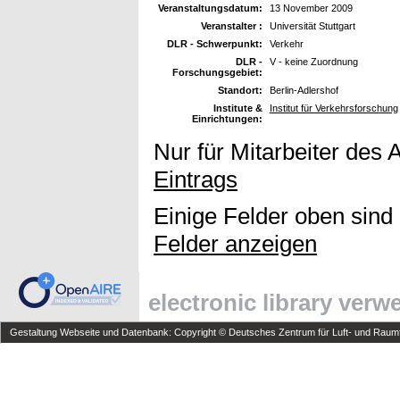
Veranstaltungsdatum:
13 November 2009
Veranstalter :
Universität Stuttgart
DLR - Schwerpunkt:
Verkehr
DLR -
V - keine Zuordnung
Forschungsgebiet:
Standort:
Berlin-Adlershof
Institute &
Institut für Verkehrsforschung
Einrichtungen:
Nur für Mitarbeiter des 
Eintrags
Einige Felder oben sind
Felder anzeigen
electronic library ver
Gestaltung Webseite und Datenbank: Copyright © Deutsches Zentrum für Luft- und Raumfa