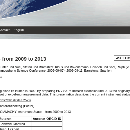
Kontakt
|
English
 from 2009 to 2013
Günter
und
Noel, Stefan
und
Bramstedt, Klaus
und
Bovensmann, Heinrich
und
Snel, Ralph
(2
Atmospheric Science Conference, 2009-09-07 - 2009-09-11, Barcelona, Spanien.
en.
ce its launch in 2002. By preparing ENVISAT’s mission extension until 2013 the originally s
set of excellent measurement data. This presentation describes the current instrument status a
ttps://elib.dlr.de/62572/
onferenzbeitrag (Poster)
CIAMACHY Instrument Status - from 2009 to 2013
Autoren
Autoren-ORCID-iD
Gottwald, Manfred
Krieg, Eckhart