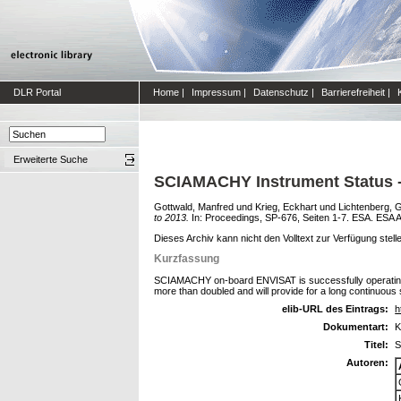
DLR Portal
Home
|
Impressum
|
Datenschutz
|
Barrierefreiheit
|
Erweiterte Suche
SCIAMACHY Instrument Status -
Gottwald, Manfred
und
Krieg, Eckhart
und
Lichtenberg, 
to 2013.
In: Proceedings, SP-676, Seiten 1-7. ESA. ESA 
Dieses Archiv kann nicht den Volltext zur Verfügung stell
Kurzfassung
SCIAMACHY on-board ENVISAT is successfully operating sin
more than doubled and will provide for a long continuous 
elib-URL des Eintrags:
h
Dokumentart:
K
Titel:
S
Autoren: