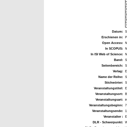
Datum:
S
Erschienen in:
P
Open Access:
N
In SCOPUS:
N
In ISI Web of Science:
N
Band:
S
Seitenbereich:
S
Verlag:
Name der Reihe:
S
Stichwörter:
S
Veranstaltungstitel:
E
Veranstaltungsort:
B
Veranstaltungsart:
i
Veranstaltungsbeginn:
7
Veranstaltungsende:
1
Veranstalter :
DLR - Schwerpunkt:
W