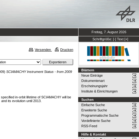
Freitag, 7. August 2026
Schriftgröße:
[-]
Text
[+]
Versenden
Drucken
Blättern
009)
SCIAMACHY Instrument Status - from 2009
Neue Einträge
Dokumentenart
Erscheinungsjahr
Institute & Einrichtungen
pecified in-orbit lifetime of SCIAMACHY will be
Suchen
nd its evolution until 2013.
Einfache Suche
Erweiterte Suche
Programmatische Suche
Vordefinierte Suche
RSS-Feed
Hilfe & Kontakt