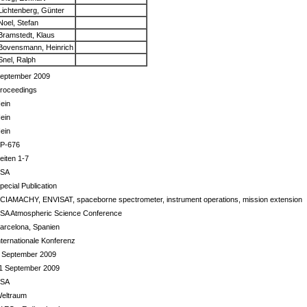
Lichtenberg, Günter
Noel, Stefan
Bramstedt, Klaus
Bovensmann, Heinrich
Snel, Ralph
eptember 2009
roceedings
ein
ein
ein
P-676
eiten 1-7
ESA
pecial Publication
CIAMACHY, ENVISAT, spaceborne spectrometer, instrument operations, mission extension
SA Atmospheric Science Conference
arcelona, Spanien
nternationale Konferenz
 September 2009
1 September 2009
ESA
eltraum