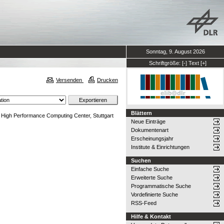
Sonntag, 9. August 2026
Schriftgröße:
[-]
Text
[+]
Versenden
Drucken
Blättern
e High Performance Computing Center, Stuttgart
Neue Einträge
Dokumentenart
Erscheinungsjahr
Institute & Einrichtungen
Suchen
Einfache Suche
Erweiterte Suche
Programmatische Suche
Vordefinierte Suche
RSS-Feed
Hilfe & Kontakt