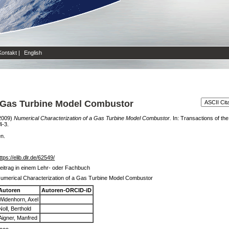
Kontakt
|
English
a Gas Turbine Model Combustor
2009)
Numerical Characterization of a Gas Turbine Model Combustor.
In: Transactions of th
4-3.
en.
ttps://elib.dlr.de/62549/
eitrag in einem Lehr- oder Fachbuch
umerical Characterization of a Gas Turbine Model Combustor
Autoren
Autoren-ORCID-iD
Widenhorn, Axel
Noll, Berthold
Aigner, Manfred