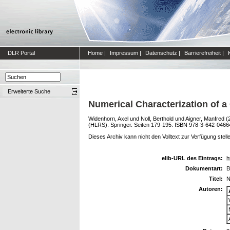
DLR Portal
Home
|
Impressum
|
Datenschutz
|
Barrierefreiheit
|
Erweiterte Suche
Numerical Characterization of 
Widenhorn, Axel
und
Noll, Berthold
und
Aigner, Manfred
(
(HLRS). Springer. Seiten 179-195. ISBN 978-3-642-0466
Dieses Archiv kann nicht den Volltext zur Verfügung stell
elib-URL des Eintrags:
h
Dokumentart:
B
Titel:
N
Autoren: