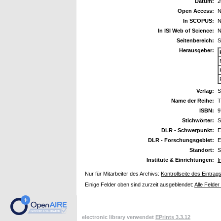
Datum:
2
Open Access:
N
In SCOPUS:
N
In ISI Web of Science:
N
Seitenbereich:
S
Herausgeber:
Verlag:
S
Name der Reihe:
T
ISBN:
9
Stichwörter:
S
DLR - Schwerpunkt:
E
DLR - Forschungsgebiet:
E
Standort:
S
Institute & Einrichtungen:
I
Nur für Mitarbeiter des Archivs:
Kontrollseite des Eintrag
Einige Felder oben sind zurzeit ausgeblendet:
Alle Felder
electronic library verwendet
EPrints 3.3.12