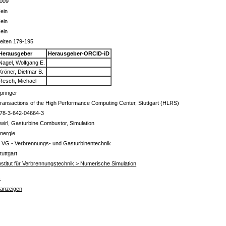
009
ein
ein
ein
eiten 179-195
Herausgeber
Herausgeber-ORCID-iD
Nagel, Wolfgang E.
Kröner, Dietmar B.
Resch, Michael
pringer
ransactions of the High Performance Computing Center, Stuttgart (HLRS)
78-3-642-04664-3
wirl, Gasturbine Combustor, Simulation
nergie
 VG - Verbrennungs- und Gasturbinentechnik
tuttgart
nstitut für Verbrennungstechnik > Numerische Simulation
s
 anzeigen