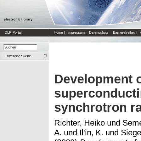
DLR Portal
Home
|
Impressum
|
Datenschutz
|
Barrierefreiheit
|
Erweiterte Suche
Development o
superconducti
synchrotron ra
Richter, Heiko
und
Seme
A.
und
Il'in, K.
und
Siege