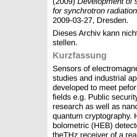
(2009)
Development of s
for synchrotron radiation
2009-03-27, Dresden.
Dieses Archiv kann nicht
stellen.
Kurzfassung
Sensors of electromagneti
studies and industrial a
developed to meet peform
fields e.g. Public secur
research as well as nan
quantum cryptography. H
bolometric (HEB) detecto
theTHz receiver of a rea