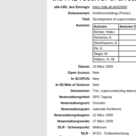
elib-URL des Eintrags:
https://elib.dlr.de/62400/
Dokumentart:
Konferenzbeitrag (Poster)
Titel:
Development of superconducti
Autoren:
Autoren
Autoren-
Richter, Heiko
Semenov, A.
Stockhausen, A.
Il'in, K.
Siegel, M.
Hübers, H.-W.
Datum:
23 März 2009
Open Access:
Nein
In SCOPUS:
Nein
In ISI Web of Science:
Nein
Stichwörter:
THz, superconducting detecto
Veranstaltungstitel:
DPG Tagung
Veranstaltungsort:
Dresden
Veranstaltungsart:
nationale Konferenz
Veranstaltungsbeginn:
22 März 2009
Veranstaltungsende:
27 März 2009
DLR - Schwerpunkt:
Weltraum
DLR -
W EO - Erdbeobachtung