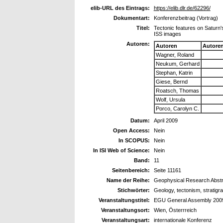
elib-URL des Eintrags:
https://elib.dlr.de/62296/
Dokumentart:
Konferenzbeitrag (Vortrag)
Titel:
Tectonic features on Saturn'
ISS images
Autoren:
Autoren
Autore
Wagner, Roland
Neukum, Gerhard
Stephan, Katrin
Giese, Bernd
Roatsch, Thomas
Wolf, Ursula
Porco, Carolyn C.
Datum:
April 2009
Open Access:
Nein
In SCOPUS:
Nein
In ISI Web of Science:
Nein
Band:
11
Seitenbereich:
Seite 11161
Name der Reihe:
Geophysical Research Abst
Stichwörter:
Geology, tectonism, stratigr
Veranstaltungstitel:
EGU General Assembly 200
Veranstaltungsort:
Wien, Österrreich
Veranstaltungsart:
internationale Konferenz