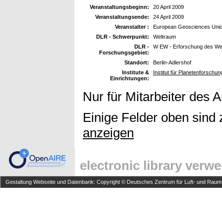
Veranstaltungsbeginn:
20 April 2009
Veranstaltungsende:
24 April 2009
Veranstalter :
European Geosciences Uni
DLR - Schwerpunkt:
Weltraum
DLR -
W EW - Erforschung des We
Forschungsgebiet:
Standort:
Berlin-Adlershof
Institute &
Institut für Planetenforschu
Einrichtungen:
Nur für Mitarbeiter des 
Einige Felder oben sind 
anzeigen
electronic library verw
Gestaltung Webseite und Datenbank: Copyright © Deutsches Zentrum für Luft- und Raumfa