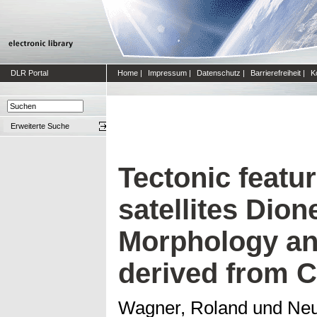
DLR Portal
Home
|
Impressum
|
Datenschutz
|
Barrierefreiheit
|
K
Erweiterte Suche
Tectonic featu
satellites Dio
Morphology an
derived from C
Wagner, Roland
und
Neu