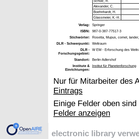
Schulz, R.
Alexander, C.
Boehnhardt, H.
Glassmeier, K.-H.
Verlag:
Springer
ISBN:
987-0-387-77517-3
Stichwörter:
Rosetta, Mupus, comet, lander,
DLR - Schwerpunkt:
Weltraum
DLR -
W EW - Erforschung des Welt
Forschungsgebiet:
Standort:
Berlin-Adlershof
Institute &
Institut für Planetenforschung
Einrichtungen:
Nur für Mitarbeiter des 
Eintrags
Einige Felder oben sind
Felder anzeigen
electronic library ver