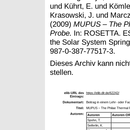
und
Kührt, E.
und
Kömle
Krasowski, J.
und
Marcz
(2009)
MUPUS – The Phi
Probe.
In: ROSETTA. ESA
the Solar System Spring
987-0-387-77517-3.
Dieses Archiv kann nicht
stellen.
elib-URL des
https://elib.dlr.de/62242/
Eintrags:
Dokumentart:
Beitrag in einem Lehr- oder F
Titel:
MUPUS – The Philae Thermal P
Autoren:
Autoren
Autoren-OR
Spohn, T.
Seiferlin, K.