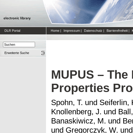
DLR Portal
Home
|
Impressum
|
Datenschutz
|
Barrierefreiheit
|
Erweiterte Suche
MUPUS – The 
Properties Pr
Spohn, T.
und
Seiferlin, 
Knollenberg, J.
und
Ball,
Banaskiwicz, M.
und
Ben
und
Gregorczyk, W.
un