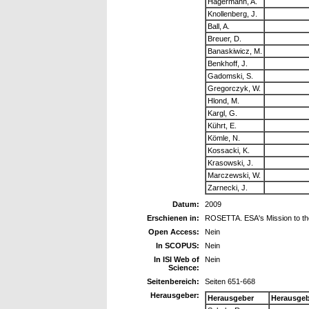
Hagermann, A.
Knollenberg, J.
Ball, A.
Breuer, D.
Banaskiwicz, M.
Benkhoff, J.
Gadomski, S.
Gregorczyk, W.
Hlond, M.
Kargl, G.
Kührt, E.
Kömle, N.
Kossacki, K.
Krasowski, J.
Marczewski, W.
Zarnecki, J.
Datum:
2009
Erschienen in:
ROSETTA. ESA's Mission to the
Open Access:
Nein
In SCOPUS:
Nein
In ISI Web of
Nein
Science:
Seitenbereich:
Seiten 651-668
Herausgeber:
Herausgeber
Herausgeb