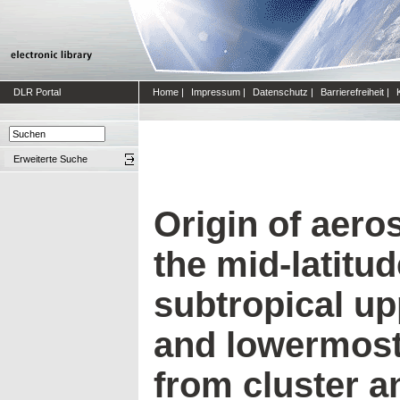
DLR Portal
Home
|
Impressum
|
Datenschutz
|
Barrierefreiheit
|
Erweiterte Suche
Origin of aeros
the mid-latitu
subtropical u
and lowermost
from cluster a