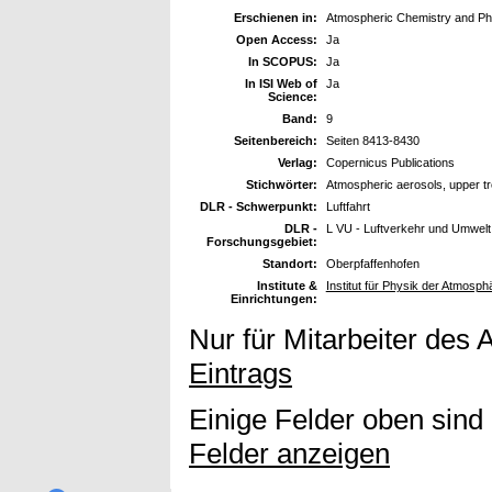
Erschienen in:
Atmospheric Chemistry and Ph
Open Access:
Ja
In SCOPUS:
Ja
In ISI Web of
Ja
Science:
Band:
9
Seitenbereich:
Seiten 8413-8430
Verlag:
Copernicus Publications
Stichwörter:
Atmospheric aerosols, upper t
DLR - Schwerpunkt:
Luftfahrt
DLR -
L VU - Luftverkehr und Umwelt
Forschungsgebiet:
Standort:
Oberpfaffenhofen
Institute &
Institut für Physik der Atmosp
Einrichtungen:
Nur für Mitarbeiter des 
Eintrags
Einige Felder oben sind
Felder anzeigen