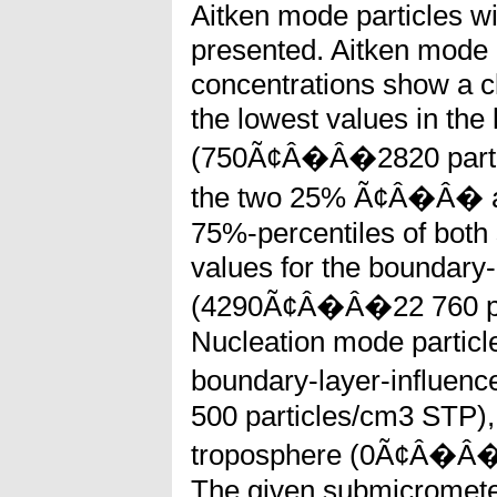
Aitken mode particles wi
presented. Aitken mode 
concentrations show a cl
the lowest values in the
(750Ã¢Â�Â�2820 parti
the two 25% Ã¢Â�Â� a
75%-percentiles of both
values for the boundary-
(4290Ã¢Â�Â�22 760 pa
Nucleation mode particle
boundary-layer-influe
500 particles/cm3 STP), 
troposphere (0Ã¢Â�Â�4
The given submicromete