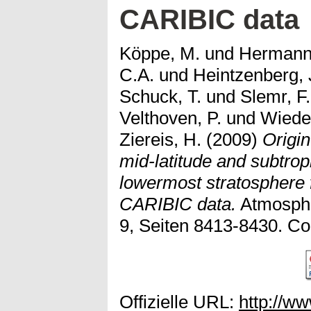
CARIBIC data
Köppe, M.
und
Hermann
C.A.
und
Heintzenberg, 
Schuck, T.
und
Slemr, F.
Velthoven, P.
und
Wieden
Ziereis, H.
(2009)
Origin
mid-latitude and subtro
lowermost stratosphere f
CARIBIC data.
Atmosphe
9, Seiten 8413-8430. Co
Offizielle URL:
http://w