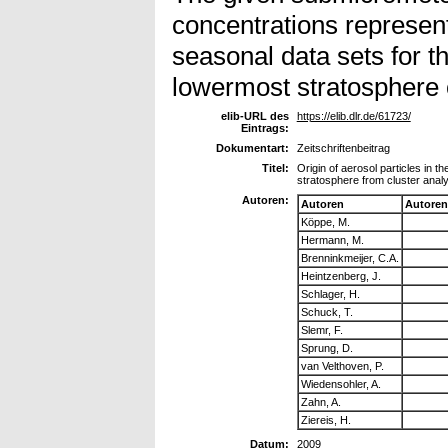
concentrations represent 
seasonal data sets for 
lowermost stratosphere 
elib-URL des
https://elib.dlr.de/61723/
Eintrags:
Dokumentart:
Zeitschriftenbeitrag
Titel:
Origin of aerosol particles in 
stratosphere from cluster anal
Autoren:
Autoren
Autoren
Köppe, M.
Hermann, M.
Brenninkmeijer, C.A.
Heintzenberg, J.
Schlager, H.
Schuck, T.
Slemr, F.
Sprung, D.
van Velthoven, P.
Wiedensohler, A.
Zahn, A.
Ziereis, H.
Datum:
2009