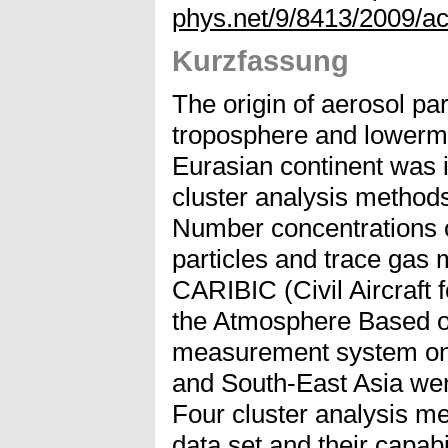
phys.net/9/8413/2009/a
Kurzfassung
The origin of aerosol par
troposphere and lowermo
Eurasian continent was 
cluster analysis methods
Number concentrations 
particles and trace gas 
CARIBIC (Civil Aircraft f
the Atmosphere Based o
measurement system on
and South-East Asia were
Four cluster analysis me
data set and their capabi