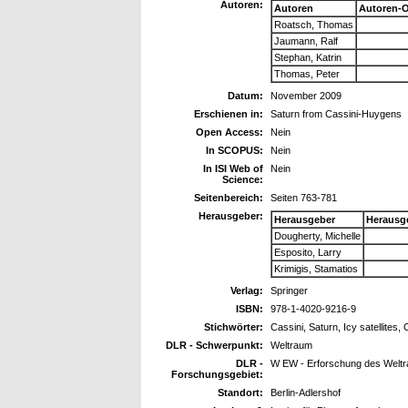
Autoren:
Autoren
Autoren-
Roatsch, Thomas
Jaumann, Ralf
Stephan, Katrin
Thomas, Peter
Datum:
November 2009
Erschienen in:
Saturn from Cassini-Huygens
Open Access:
Nein
In SCOPUS:
Nein
In ISI Web of
Nein
Science:
Seitenbereich:
Seiten 763-781
Herausgeber:
Herausgeber
Herausg
Dougherty, Michelle
Esposito, Larry
Krimigis, Stamatios
Verlag:
Springer
ISBN:
978-1-4020-9216-9
Stichwörter:
Cassini, Saturn, Icy satellites,
DLR - Schwerpunkt:
Weltraum
DLR -
W EW - Erforschung des Welt
Forschungsgebiet:
Standort:
Berlin-Adlershof