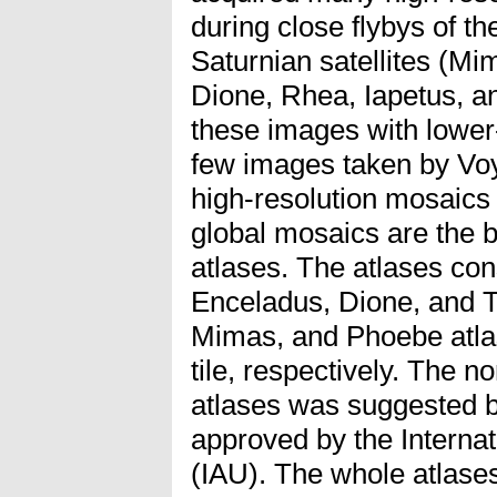
during close flybys of t
Saturnian satellites (Mi
Dione, Rhea, Iapetus, 
these images with lower
few images taken by Vo
high-resolution mosaics 
global mosaics are the b
atlases. The atlases cons
Enceladus, Dione, and T
Mimas, and Phoebe atlas
tile, respectively. The 
atlases was suggested 
approved by the Interna
(IAU). The whole atlases