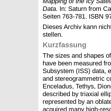
Mapping of the Icy Sate
Data.
In: Saturn from Ca
Seiten 763-781. ISBN 9
Dieses Archiv kann nicht
stellen.
Kurzfassung
The sizes and shapes of 
have been measured fro
Subsystem (ISS) data, e
and stereogrammetric co
Enceladus, Tethys, Dion
described by triaxial elli
represented by an oblat
acquired many high-reso