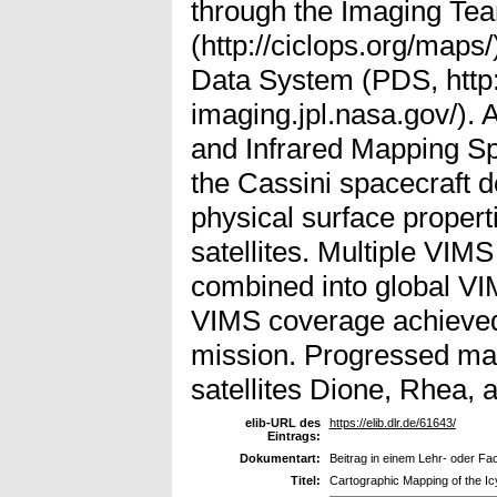
through the Imaging Te
(http://ciclops.org/maps
Data System (PDS, http:
imaging.jpl.nasa.gov/). A
and Infrared Mapping S
the Cassini spacecraft 
physical surface propert
satellites. Multiple VIM
combined into global V
VIMS coverage achieved
mission. Progressed ma
satellites Dione, Rhea,
elib-URL des
https://elib.dlr.de/61643/
Eintrags:
Dokumentart:
Beitrag in einem Lehr- oder F
Titel:
Cartographic Mapping of the Ic