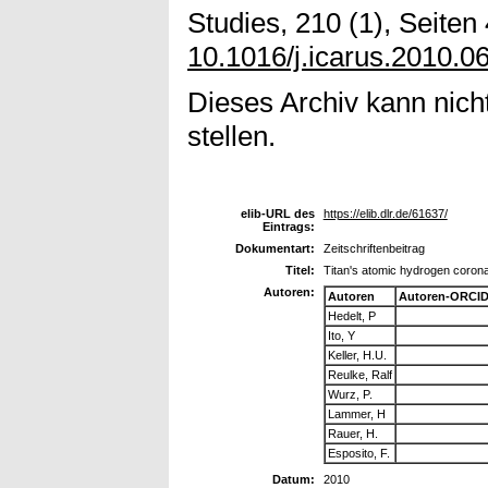
Studies, 210 (1), Seiten 
10.1016/j.icarus.2010.0
Dieses Archiv kann nicht
stellen.
elib-URL des
https://elib.dlr.de/61637/
Eintrags:
Dokumentart:
Zeitschriftenbeitrag
Titel:
Titan's atomic hydrogen coron
Autoren:
Autoren
Autoren-ORCID
Hedelt, P
Ito, Y
Keller, H.U.
Reulke, Ralf
Wurz, P.
Lammer, H
Rauer, H.
Esposito, F.
Datum:
2010