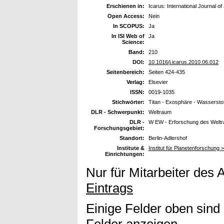
Erschienen in:
Icarus: International Journal o
Open Access:
Nein
In SCOPUS:
Ja
In ISI Web of
Ja
Science:
Band:
210
DOI:
10.1016/j.icarus.2010.06.012
Seitenbereich:
Seiten 424-435
Verlag:
Elsevier
ISSN:
0019-1035
Stichwörter:
Titan - Exosphäre - Wassersto
DLR - Schwerpunkt:
Weltraum
DLR -
W EW - Erforschung des Welt
Forschungsgebiet:
Standort:
Berlin-Adlershof
Institute &
Institut für Planetenforschung
Einrichtungen:
Nur für Mitarbeiter des 
Eintrags
Einige Felder oben sind