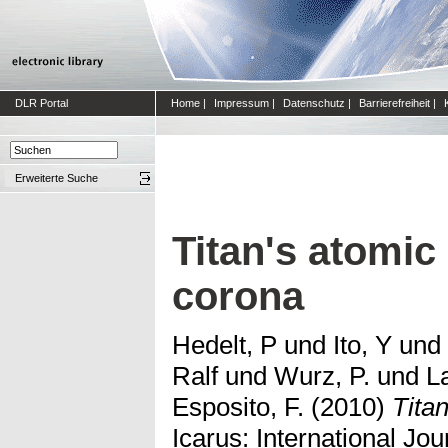
DLR Portal
Home
|
Impressum
|
Datenschutz
|
Barrierefreiheit
|
Erweiterte Suche
Titan's atomi
corona
Hedelt, P
und
Ito, Y
und
Ralf
und
Wurz, P.
und
L
Esposito, F.
(2010)
Tita
Icarus: International Jo