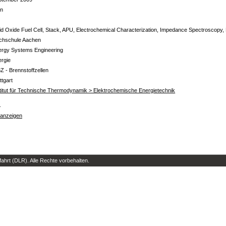
in
id Oxide Fuel Cell, Stack, APU, Electrochemical Characterization, Impedance Spectroscopy,
chschule Aachen
ergy Systems Engineering
ergie
Z - Brennstoffzellen
ttgart
titut für Technische Thermodynamik > Elektrochemische Energietechnik
s
 anzeigen
hrt (DLR). Alle Rechte vorbehalten.