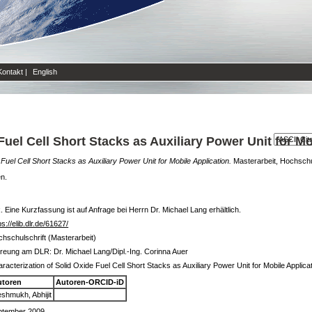
Kontakt
|
English
Fuel Cell Short Stacks as Auxiliary Power Unit for Mo
Fuel Cell Short Stacks as Auxiliary Power Unit for Mobile Application.
Masterarbeit, Hochsch
en.
 Eine Kurzfassung ist auf Anfrage bei Herrn Dr. Michael Lang erhältlich.
ps://elib.dlr.de/61627/
hschulschrift (Masterarbeit)
reung am DLR: Dr. Michael Lang/Dipl.-Ing. Corinna Auer
racterization of Solid Oxide Fuel Cell Short Stacks as Auxiliary Power Unit for Mobile Applica
utoren
Autoren-ORCID-iD
shmukh, Abhijit
ptember 2009