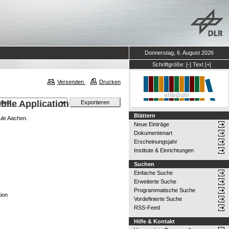
Donnerstag, 6. August 2026
Schriftgröße:
[-]
Text
[+]
Versenden
Drucken
bile Application
Blättern
ule Aachen.
Neue Einträge
Dokumentenart
Erscheinungsjahr
Institute & Einrichtungen
Suchen
Einfache Suche
Erweiterte Suche
Programmatische Suche
tion
Vordefinierte Suche
RSS-Feed
Hilfe & Kontakt