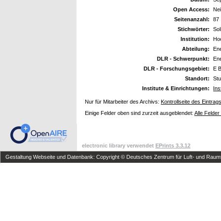
Open Access:
Ne
Seitenanzahl:
87
Stichwörter:
Sol
Institution:
Ho
Abteilung:
En
DLR - Schwerpunkt:
En
DLR - Forschungsgebiet:
E B
Standort:
Stu
Institute & Einrichtungen:
Ins
Nur für Mitarbeiter des Archivs:
Kontrollseite des Eintrag
Einige Felder oben sind zurzeit ausgeblendet:
Alle Felder
electronic library verwendet
EPrints 3.3.12
Gestaltung Webseite und Datenbank: Copyright © Deutsches Zentrum für Luft- und Raumfa