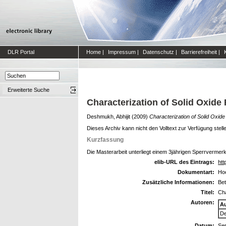
DLR Portal
Home
|
Impressum
|
Datenschutz
|
Barrierefreiheit
|
Erweiterte Suche
Characterization of Solid Oxide 
Deshmukh, Abhijit
(2009)
Characterization of Solid Oxide 
Dieses Archiv kann nicht den Volltext zur Verfügung stell
Kurzfassung
Die Masterarbeit unterliegt einem 3jährigen Sperrvermerk.
elib-URL des Eintrags:
htt
Dokumentart:
Hoc
Zusätzliche Informationen:
Bet
Titel:
Cha
Autoren:
A
De
Datum:
Se