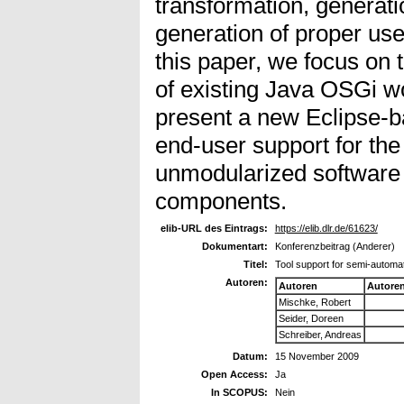
transformation, generat
generation of proper user
this paper, we focus on 
of existing Java OSGi 
present a new Eclipse-b
end-user support for the
unmodularized software 
components.
elib-URL des Eintrags:
https://elib.dlr.de/61623/
Dokumentart:
Konferenzbeitrag (Anderer)
Titel:
Tool support for semi-automat
Autoren:
Autoren
Autore
Mischke, Robert
Seider, Doreen
Schreiber, Andreas
Datum:
15 November 2009
Open Access:
Ja
In SCOPUS:
Nein