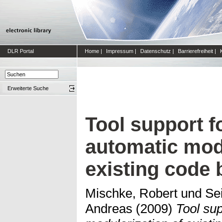
DLR Portal
Home
|
Impressum
|
Datenschutz
|
Barrierefreiheit
|
Erweiterte Suche
Tool support f
automatic modu
existing code
Mischke, Robert
und
Se
Andreas
(2009)
Tool sup