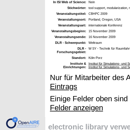
In ISI Web of Science:
Nein
Stichwörter:
tool support, modularization, 
Veranstaltungstitel:
CBHPC 2009
Veranstaltungsort:
Portland, Oregon, USA
Veranstaltungsart:
internationale Konferenz
Veranstaltungsbeginn:
15 November 2009
Veranstaltungsende:
16 November 2009
DLR - Schwerpunkt:
Weltraum
DLR -
W SY - Technik für Raumfah
Forschungsgebiet:
Standort:
Köln-Porz
Institute &
Institut für Simulations- und 
Einrichtungen:
Institut für Simulations- un
Nur für Mitarbeiter des 
Eintrags
Einige Felder oben sind
Felder anzeigen
electronic library ver