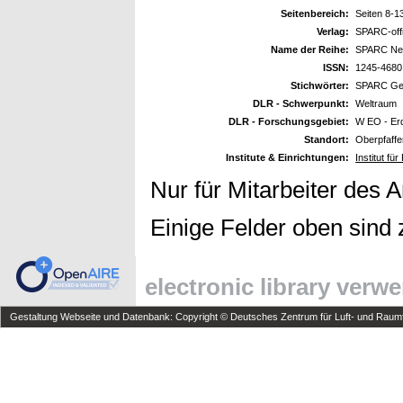
Seitenbereich:
Seiten 8-1
Verlag:
SPARC-offi
Name der Reihe:
SPARC New
ISSN:
1245-4680
Stichwörter:
SPARC Gen
DLR - Schwerpunkt:
Weltraum
DLR - Forschungsgebiet:
W EO - Er
Standort:
Oberpfaff
Institute & Einrichtungen:
Institut f
Nur für Mitarbeiter des 
Einige Felder oben sind 
electronic library verw
Gestaltung Webseite und Datenbank: Copyright © Deutsches Zentrum für Luft- und Raumfa