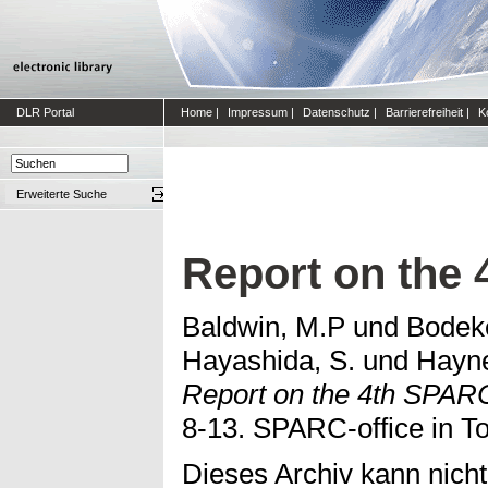
DLR Portal
Home
|
Impressum
|
Datenschutz
|
Barrierefreiheit
|
K
Erweiterte Suche
Report on the
Baldwin, M.P
und
Bodeke
Hayashida, S.
und
Hayne
Report on the 4th SPAR
8-13. SPARC-office in T
Dieses Archiv kann nicht 