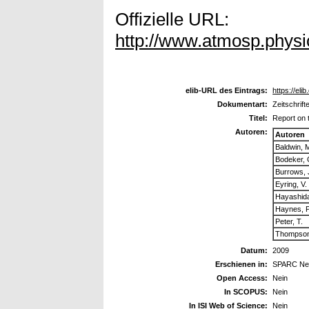
Offizielle URL:
http://www.atmosp.phys
elib-URL des Eintrags:
https://elib
Dokumentart:
Zeitschrift
Titel:
Report on
Autoren:
Autoren
Baldwin, 
Bodeker, 
Burrows, 
Eyring, V.
Hayashida
Haynes, P
Peter, T.
Thompson
Datum:
2009
Erschienen in:
SPARC New
Open Access:
Nein
In SCOPUS:
Nein
In ISI Web of Science:
Nein