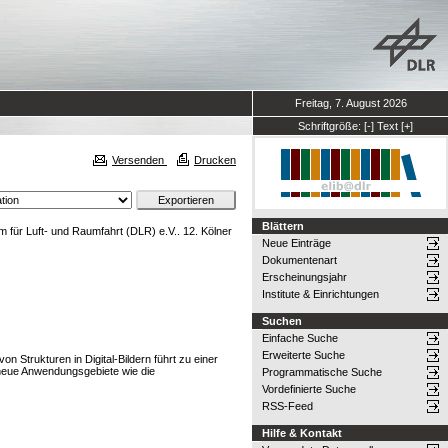
Freitag, 7. August 2026
Schriftgröße:
[-]
Text
[+]
Versenden
Drucken
Blättern
für Luft- und Raumfahrt (DLR) e.V.. 12. Kölner
Neue Einträge
Dokumentenart
Erscheinungsjahr
Institute & Einrichtungen
Suchen
Einfache Suche
Erweiterte Suche
 Strukturen in Digital-Bildern führt zu einer
s neue Anwendungsgebiete wie die
Programmatische Suche
Vordefinierte Suche
RSS-Feed
Hilfe & Kontakt