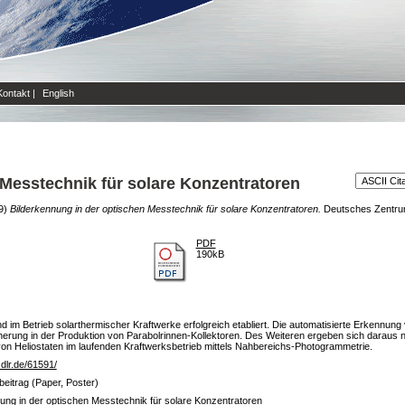
Kontakt
|
English
 Messtechnik für solare Konzentratoren
9)
Bilderkennung in der optischen Messtechnik für solare Konzentratoren.
Deutsches Zentrum 
PDF
190kB
m Betrieb solarthermischer Kraftwerke erfolgreich etabliert. Die automatisierte Erkennung von
sicherung in der Produktion von Parabolrinnen-Kollektoren. Des Weiteren ergeben sich darau
n Heliostaten im laufenden Kraftwerksbetrieb mittels Nahbereichs-Photogrammetrie.
b.dlr.de/61591/
eitrag (Paper, Poster)
ung in der optischen Messtechnik für solare Konzentratoren