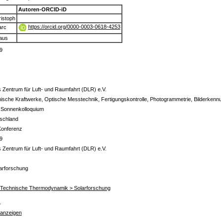
Autoren-ORCID-iD
ristoph
https://orcid.org/0000-0003-0618-4253
arc
laus
9
 Zentrum für Luft- und Raumfahrt (DLR) e.V.
ische Kraftwerke, Optische Messtechnik, Fertigungskontrolle, Photogrammetrie, Bilderken
r Sonnenkolloquium
tschland
Konferenz
9
 Zentrum für Luft- und Raumfahrt (DLR) e.V.
larforschung
ür Technische Thermodynamik > Solarforschung
s
 anzeigen