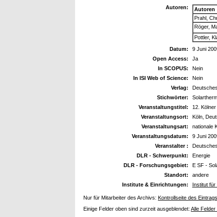
Autoren:
Autoren
Prahl, Ch
Röger, M
Pottler, K
Datum:
9 Juni 200
Open Access:
Ja
In SCOPUS:
Nein
In ISI Web of Science:
Nein
Verlag:
Deutsches
Stichwörter:
Solartherm
Veranstaltungstitel:
12. Kölne
Veranstaltungsort:
Köln, Deu
Veranstaltungsart:
nationale 
Veranstaltungsdatum:
9 Juni 200
Veranstalter :
Deutsches
DLR - Schwerpunkt:
Energie
DLR - Forschungsgebiet:
E SF - So
Standort:
andere
Institute & Einrichtungen:
Institut f
Nur für Mitarbeiter des Archivs:
Kontrollseite des Eintrag
Einige Felder oben sind zurzeit ausgeblendet:
Alle Felder