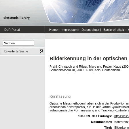
DLR Portal
Home
|
Impressum
|
Datenschutz
|
Barrierefreiheit
|
Erweiterte Suche
Bilderkennung in der optischen
Prahl, Christoph
und
Röger, Marc
und
Pottler, Klaus
(200
Sonnenkolloquium, 2009-06-09, Köln, Deutschland.
Kurzfassung
Optische Messmethoden haben sich in der Produktion und i
erheblichen Zeitersparnis, z.B. in der Online-Qualitäts
vollautomatische Formmessung und Tracking-Kontrolle vo
elib-URL des Eintrags:
https://eli
Dokumentart:
Konferenzb
Titel:
Bilderkenn