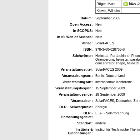
https:
Röger, Marc
Kiewitt, Wilhelm
Datum:
September 2009
Open Access:
Nein
In SCOPUS:
Nein
In ISI Web of Science:
Nein
Verlag:
SolarPACES
ISBN:
978-3-00-028755-8
Stichwörter:
Heliostat, Parabolrinne, Pho
Orientierung, heliostat, para
concentrator shape, heliostat 
Veranstaltungstitel:
SolarPACES 2009
Veranstaltungsort:
Berlin, Deutschland
Veranstaltungsart:
internationale Konferenz
Veranstaltungsbeginn:
15 September 2009
Veranstaltungsende:
18 September 2009
Veranstalter :
SolarPACES, Deutsches Zentr
DLR - Schwerpunkt:
Energie
DLR -
E SF - Solarforschung
Forschungsgebiet:
Standort:
andere
Institute &
Institut für Technische Ther
Einrichtungen: