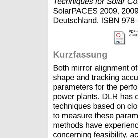
Techniques for Solar Co
SolarPACES 2009, 2009-
Deutschland. ISBN 978-
PDF
-
287k
Kurzfassung
Both mirror alignment of
shape and tracking accur
parameters for the perf
power plants. DLR has 
techniques based on cl
to measure these parame
methods have experien
concerning feasibility, a