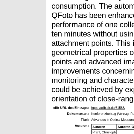
consumption. The automa
QFoto has been enhance
performance of one colle
ten minutes without usin
attachment points. This
geometrical properties o
points and advanced ima
improvements concernin
monitoring and characteri
could be achieved by exp
orientation of close-ra
elib-URL des Eintrags:
https://elib.dlr.de/61588/
Dokumentart:
Konferenzbeitrag (Vortrag, P
Titel:
Advances in Optical Measure
Autoren:
Autoren
Autoren-O
Prahl, Christoph