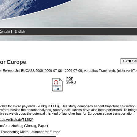
Kontakt
|
English
for Europe
or Europe.
3rd EUCASS 2009, 2009-07-06 - 2009-07-09, Versailles Frankreich. (nicht veröffen
PDF
254kB
auncher for micro payloads (200kg in LEO). This study comprises ascent trajectory calculati
refore, beside the ascent analyses, reentry calculations have also been performed. To bring t
nalyses we discuss the potential this kind of launcher has for European space transportation.
ttps://elib.dlr.de/61282/
onferenzbeitrag (Vortrag, Paper)
 Trendsetting Micro-Launcher for Europe