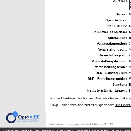
Autoren:
Datum:
9
Open Access:
J
In SCOPUS:
N
In ISI Web of Science:
N
Stichwörter:
r
Veranstaltungstitel:
3
Veranstaltungsort:
V
Veranstaltungsart:
i
Veranstaltungsbeginn:
6
Veranstaltungsende:
9
DLR - Schwerpunkt:
W
DLR - Forschungsgebiet:
W
Standort:
B
Institute & Einrichtungen:
I
Nur für Mitarbeiter des Archivs:
Kontrollseite des Eintrag
Einige Felder oben sind zurzeit ausgeblendet:
Alle Felder
electronic library verwendet
EPrints 3.3.12