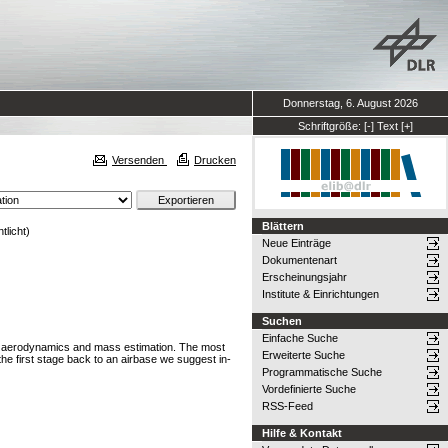
Donnerstag, 6. August 2026
Schriftgröße:
[-]
Text
[+]
Versenden
Drucken
Blättern
tlicht)
Neue Einträge
Dokumentenart
Erscheinungsjahr
Institute & Einrichtungen
Suchen
Einfache Suche
on, aerodynamics and mass estimation. The most
Erweiterte Suche
he first stage back to an airbase we suggest in-
Programmatische Suche
Vordefinierte Suche
RSS-Feed
Hilfe & Kontakt