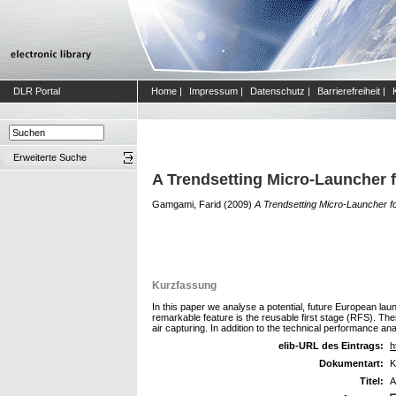
DLR Portal
Home
|
Impressum
|
Datenschutz
|
Barrierefreiheit
|
Erweiterte Suche
A Trendsetting Micro-Launcher 
Gamgami, Farid
(2009)
A Trendsetting Micro-Launcher f
Kurzfassung
In this paper we analyse a potential, future European l
remarkable feature is the reusable first stage (RFS). The
air capturing. In addition to the technical performance a
elib-URL des Eintrags:
h
Dokumentart:
K
Titel:
A