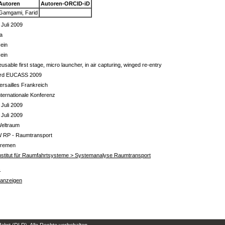
Autoren
Autoren-ORCID-iD
Gamgami, Farid
 Juli 2009
a
ein
ein
eusable first stage, micro launcher, in air capturing, winged re-entry
rd EUCASS 2009
ersailles Frankreich
nternationale Konferenz
 Juli 2009
 Juli 2009
eltraum
 RP - Raumtransport
remen
nstitut für Raumfahrtsysteme > Systemanalyse Raumtransport
s
 anzeigen