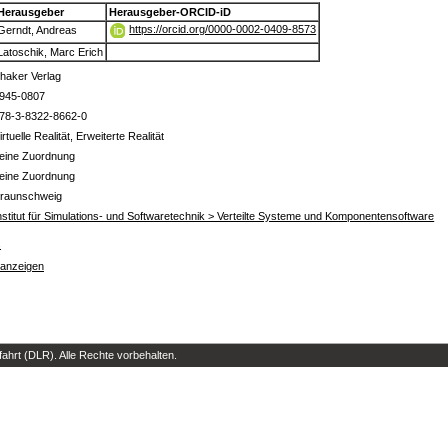
Herausgeber
Herausgeber-ORCID-iD
https://orcid.org/0000-0002-0409-8573
Gerndt, Andreas
Latoschik, Marc Erich
haker Verlag
945-0807
78-3-8322-8662-0
irtuelle Realität, Erweiterte Realität
eine Zuordnung
eine Zuordnung
raunschweig
nstitut für Simulations- und Softwaretechnik > Verteilte Systeme und Komponentensoftware
s
 anzeigen
hrt (DLR). Alle Rechte vorbehalten.