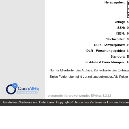
Herausgeber:
Verlag:
S
ISSN:
0
ISBN:
9
Stichwörter:
V
DLR - Schwerpunkt:
k
DLR - Forschungsgebiet:
k
Standort:
B
Institute & Einrichtungen:
I
Nur für Mitarbeiter des Archivs:
Kontrollseite des Eintrag
Einige Felder oben sind zurzeit ausgeblendet:
Alle Felder
electronic library verwendet
EPrints 3.3.12
Gestaltung Webseite und Datenbank: Copyright © Deutsches Zentrum für Luft- und Raumfa