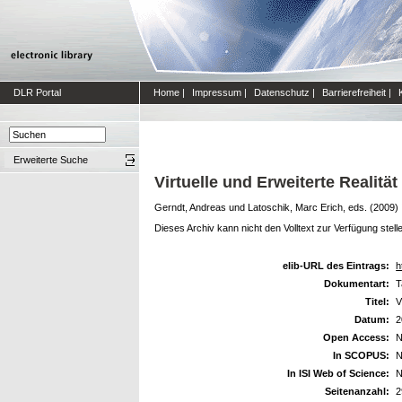
DLR Portal
Home
|
Impressum
|
Datenschutz
|
Barrierefreiheit
|
Erweiterte Suche
Virtuelle und Erweiterte Realität
Gerndt, Andreas
und
Latoschik, Marc Erich
, eds. (2009)
Dieses Archiv kann nicht den Volltext zur Verfügung stell
elib-URL des Eintrags:
h
Dokumentart:
T
Titel:
V
Datum:
2
Open Access:
N
In SCOPUS:
N
In ISI Web of Science:
N
Seitenanzahl:
2