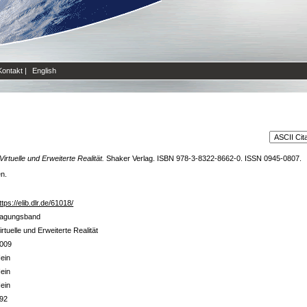
Kontakt
|
English
Virtuelle und Erweiterte Realität.
Shaker Verlag. ISBN 978-3-8322-8662-0. ISSN 0945-0807.
en.
ttps://elib.dlr.de/61018/
agungsband
irtuelle und Erweiterte Realität
009
ein
ein
ein
92