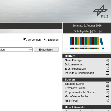
Sonntag, 9. August 2026
Schriftgröße:
[-]
Text
[+]
Versenden
Drucken
Blättern
Neue Einträge
Dokumentenart
Erscheinungsjahr
Institute & Einrichtungen
Suchen
Einfache Suche
Erweiterte Suche
Programmatische Suche
Vordefinierte Suche
RSS-Feed
Hilfe & Kontakt