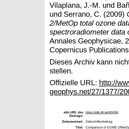
Vilaplana, J.-M.
und
Bañ
und
Serrano, C.
(2009)
2/MetOp total ozone dat
spectroradiometer data o
Annales Geophysicae, 2
Copernicus Publications
Dieses Archiv kann nicht
stellen.
Offizielle URL:
http://w
geophys.net/27/1377/20
elib-URL des
https://elib.dlr.de/60436/
Eintrags:
Dokumentart:
Zeitschriftenbeitrag
Titel:
Comparison of GOME-2/MetOp to