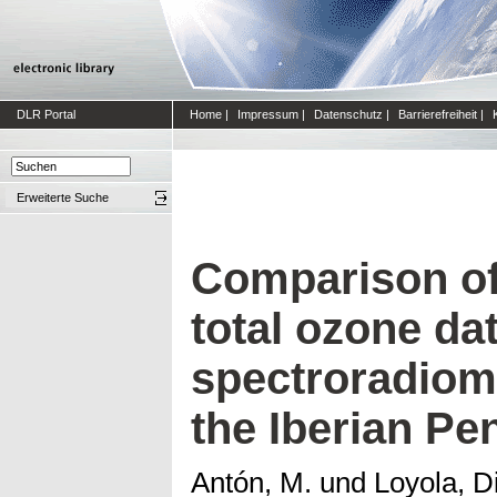
DLR Portal
Home
|
Impressum
|
Datenschutz
|
Barrierefreiheit
|
Erweiterte Suche
Comparison o
total ozone da
spectroradiom
the Iberian Pe
Antón, M.
und
Loyola, D