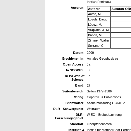
Iberian Peninsula
Autoren:
Autoren
Autoren-OR
Antón, M.
Loyola, Diego
López, M.
Vilaplana, J.-M.
Bañón, M.
Zimmer, Walter
Serrano, C.
Datum:
2009
Erschienen in:
Annales Geophysicae
Open Access:
Ja
In SCOPUS:
Ja
In ISI Web of
Ja
Science:
Band:
27
Seitenbereich:
Seiten 1377-1386
Verlag:
Copernicus Publications
Stichwörter:
ozone monitoring GOME-2
DLR - Schwerpunkt:
Weltraum
DLR -
W EO - Erdbeobachtung
Forschungsgebiet:
Standort:
Oberpfaffenhofen
Institute &
Institut für Methodik der Fer