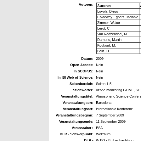
Autoren:
Autoren
Loyola, Diego
Coldewey-Egbers, Melanie
Zimmer, Walter
Lerot, C.
Van Roozendael, M.
Dameris, Martin
Koukouli, M.
Balis, D.
Datum:
2009
Open Access:
Nein
In SCOPUS:
Nein
In ISI Web of Science:
Nein
Seitenbereich:
Seiten 1-5
Stichwörter:
ozone monitoring GOME, 
Veranstaltungstitel:
Atmospheric Science Confer
Veranstaltungsort:
Barcelona
Veranstaltungsart:
internationale Konferenz
Veranstaltungsbeginn:
7 September 2009
Veranstaltungsende:
11 September 2009
Veranstalter :
ESA
DLR - Schwerpunkt:
Weltraum
DLR -
W EO - Erdbeobachtung