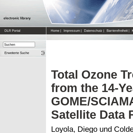
DLR Portal
Home
|
Impressum
|
Datenschutz
|
Barrierefreiheit
|
Erweiterte Suche
Total Ozone T
from the 14-Y
GOME/SCIAM
Satellite Data
Loyola, Diego
und
Colde