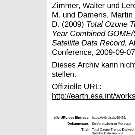
Zimmer, Walter
und
Lero
M.
und
Dameris, Martin
D.
(2009)
Total Ozone T
Year Combined GOME
Satellite Data Record.
At
Conference, 2009-09-07 
Dieses Archiv kann nicht
stellen.
Offizielle URL:
http://earth.esa.int/wo
elib-URL des Eintrags:
https://elib.dlr.de/60435/
Dokumentart:
Konferenzbeitrag (Vortrag)
Titel:
Total Ozone Trends Deriv
Satellite Data Record