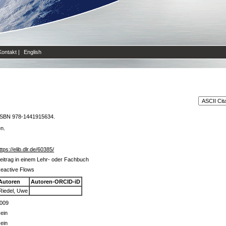
Kontakt
|
English
. ISBN 978-1441915634.
en.
ttps://elib.dlr.de/60385/
eitrag in einem Lehr- oder Fachbuch
eactive Flows
Autoren
Autoren-ORCID-iD
Riedel, Uwe
009
ein
ein