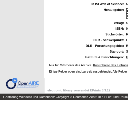
In ISI Web of Science:
N
Herausgeber:
Verlag:
S
ISBN:
9
Stichwörter:
R
DLR - Schwerpunkt:
E
DLR - Forschungsgebiet:
E
Standort:
S
Institute & Einrichtungen:
I
Nur für Mitarbeiter des Archivs:
Kontrollseite des Eintrag
Einige Felder oben sind zurzeit ausgeblendet:
Alle Felder
electronic library verwendet
EPrints 3.3.12
Gestaltung Webseite und Datenbank: Copyright © Deutsches Zentrum für Luft- und Raumfa