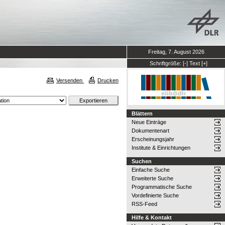
Freitag, 7. August 2026
Schriftgröße:
[-]
Text
[+]
Versenden
Drucken
Blättern
Neue Einträge
Dokumentenart
Erscheinungsjahr
Institute & Einrichtungen
Suchen
Einfache Suche
Erweiterte Suche
Programmatische Suche
Vordefinierte Suche
RSS-Feed
Hilfe & Kontakt