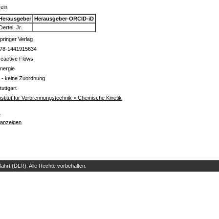
ein
Herausgeber
Herausgeber-ORCID-iD
Oertel, Jr.
pringer Verlag
78-1441915634
eactive Flows
nergie
 - keine Zuordnung
tuttgart
nstitut für Verbrennungstechnik > Chemische Kinetik
s
 anzeigen
hrt (DLR). Alle Rechte vorbehalten.