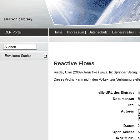
DLR Portal
Home
|
Impressum
|
Datenschutz
|
Barrierefreiheit
|
Erweiterte Suche
Reactive Flows
Riedel, Uwe
(2009)
Reactive Flows.
In: Springer Verlag
Dieses Archiv kann nicht den Volltext zur Verfügung stell
elib-URL des Eintrags:
h
Dokumentart:
B
Titel:
R
Autoren:
Datum:
2
Open Access:
N
In SCOPUS:
N