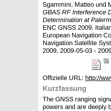
Sgammini, Matteo
und
M
GBAS RF Interference D
Determination at Palerm
ENC GNSS 2009. Italian I
European Navigation Co
Navigation Satellite S
2009, 2009-05-03 - 2009-
PDF
-
1MB
Offizielle URL:
http://ww
Kurzfassung
The GNSS ranging signa
powers and are deeply bu