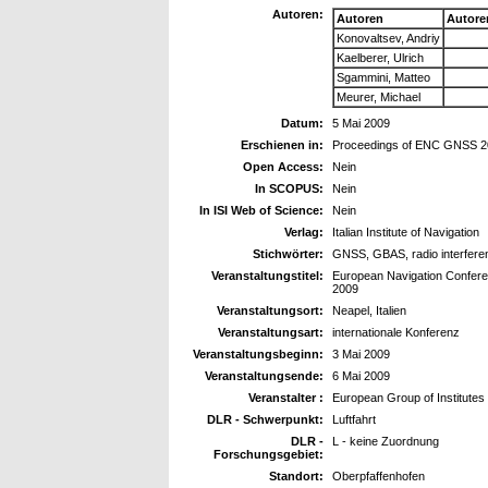
Autoren:
Autoren
Autore
Konovaltsev, Andriy
Kaelberer, Ulrich
Sgammini, Matteo
Meurer, Michael
Datum:
5 Mai 2009
Erschienen in:
Proceedings of ENC GNSS 2
Open Access:
Nein
In SCOPUS:
Nein
In ISI Web of Science:
Nein
Verlag:
Italian Institute of Navigation
Stichwörter:
GNSS, GBAS, radio interferen
Veranstaltungstitel:
European Navigation Confere
2009
Veranstaltungsort:
Neapel, Italien
Veranstaltungsart:
internationale Konferenz
Veranstaltungsbeginn:
3 Mai 2009
Veranstaltungsende:
6 Mai 2009
Veranstalter :
European Group of Institutes
DLR - Schwerpunkt:
Luftfahrt
DLR -
L - keine Zuordnung
Forschungsgebiet:
Standort:
Oberpfaffenhofen