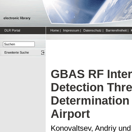
DLR Portal
Home
|
Impressum
|
Datenschutz
|
Barrierefreiheit
|
Erweiterte Suche
GBAS RF Inter
Detection Thr
Determination
Airport
Konovaltsev, Andriy
un