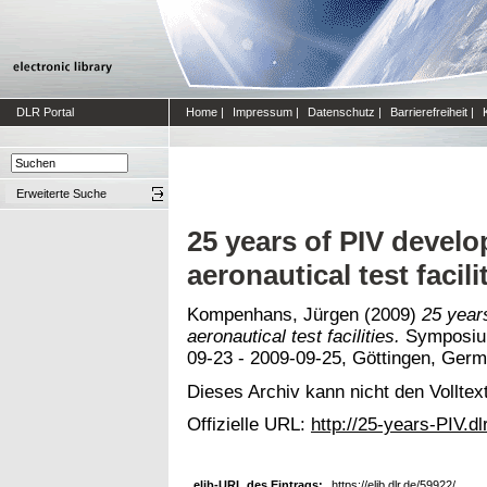
DLR Portal
Home
|
Impressum
|
Datenschutz
|
Barrierefreiheit
|
Erweiterte Suche
25 years of PIV develo
aeronautical test facili
Kompenhans, Jürgen
(2009)
25 years
aeronautical test facilities.
Symposium
09-23 - 2009-09-25, Göttingen, Germ
Dieses Archiv kann nicht den Volltext
Offizielle URL:
http://25-years-PIV.dl
elib-URL des Eintrags:
https://elib.dlr.de/59922/