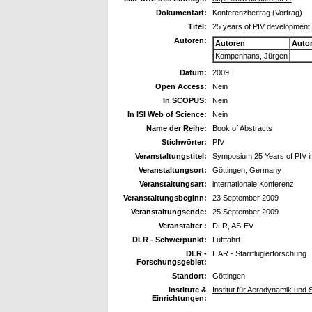
Dokumentart:
Konferenzbeitrag (Vortrag)
Titel:
25 years of PIV development for
Autoren:
Autoren
Auto
Kompenhans, Jürgen
Datum:
2009
Open Access:
Nein
In SCOPUS:
Nein
In ISI Web of Science:
Nein
Name der Reihe:
Book of Abstracts
Stichwörter:
PIV
Veranstaltungstitel:
Symposium 25 Years of PIV 
Veranstaltungsort:
Göttingen, Germany
Veranstaltungsart:
internationale Konferenz
Veranstaltungsbeginn:
23 September 2009
Veranstaltungsende:
25 September 2009
Veranstalter :
DLR, AS-EV
DLR - Schwerpunkt:
Luftfahrt
DLR -
L AR - Starrflüglerforschung
Forschungsgebiet:
Standort:
Göttingen
Institute &
Institut für Aerodynamik und
Einrichtungen: