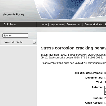
DLR Portal
Home
|
Impressum
|
Datenschutz
|
Barrierefreiheit
|
Erweiterte Suche
Stress corrosion cracking behavi
Braun, Reinhold
(2009)
Stress corrosion cracking behavio
09-10, Jackson Lake Lodge. ISBN 978 1 61503 003 3.
Dieses Archiv kann nicht den Volltext zur Verfügung stell
elib-URL des Eintrags:
h
Dokumentart:
K
Titel:
S
Autoren:
Datum:
2
Open Access:
N