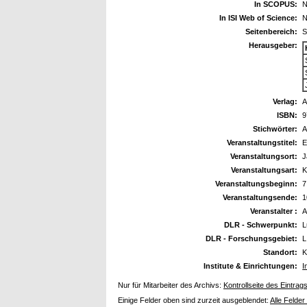
In SCOPUS:
N
In ISI Web of Science:
N
Seitenbereich:
S
Herausgeber:
Verlag:
A
ISBN:
9
Stichwörter:
A
Veranstaltungstitel:
E
Veranstaltungsort:
J
Veranstaltungsart:
K
Veranstaltungsbeginn:
7
Veranstaltungsende:
1
Veranstalter :
A
DLR - Schwerpunkt:
L
DLR - Forschungsgebiet:
L
Standort:
K
Institute & Einrichtungen:
I
Nur für Mitarbeiter des Archivs:
Kontrollseite des Eintrag
Einige Felder oben sind zurzeit ausgeblendet:
Alle Felder