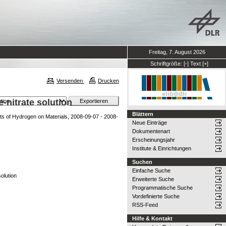
Freitag, 7. August 2026
Schriftgröße:
[-]
Text
[+]
Versenden
Drucken
-nitrate solution
Blättern
cts of Hydrogen on Materials, 2008-09-07 - 2008-
Neue Einträge
Dokumentenart
Erscheinungsjahr
Institute & Einrichtungen
Suchen
Einfache Suche
olution
Erweiterte Suche
Programmatische Suche
Vordefinierte Suche
RSS-Feed
Hilfe & Kontakt