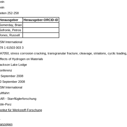
ein
ein
eiten 252-258
Herausgeber
Herausgeber-ORCID-iD
Somerday, Brian
Sofronis, Petros
Jones, Russell
SM International
78 1 61503 003 3
A7050, stress corrosion cracking, transgranular fracture, cleavage, striations, cyclic loading
ffects of Hydrogen on Materials
ackson Lake Lodge
onferenz
 September 2008
0 September 2008
SM International
uftfahrt
 AR - Starrflüglerforschung
öln-Porz
nstitut für Werkstoff-Forschung
s
 anzeigen