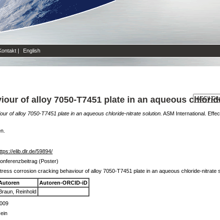
Kontakt
|
English
our of alloy 7050-T7451 plate in an aqueous chloride
ur of alloy 7050-T7451 plate in an aqueous chloride-nitrate solution.
ASM International. Effe
en.
ttps://elib.dlr.de/59894/
onferenzbeitrag (Poster)
tress corrosion cracking behaviour of alloy 7050-T7451 plate in an aqueous chloride-nitrate s
Autoren
Autoren-ORCID-iD
Braun, Reinhold
009
ein