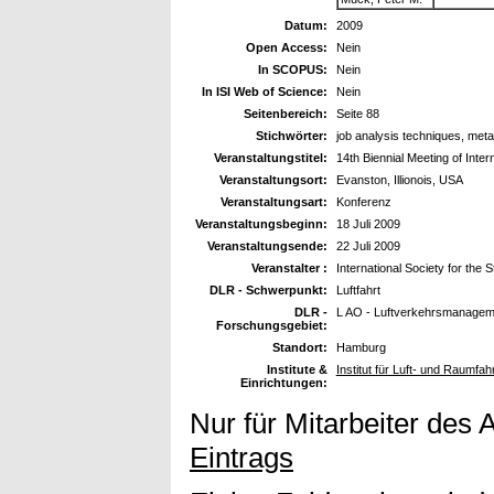
Datum:
2009
Open Access:
Nein
In SCOPUS:
Nein
In ISI Web of Science:
Nein
Seitenbereich:
Seite 88
Stichwörter:
job analysis techniques, met
Veranstaltungstitel:
14th Biennial Meeting of Inter
Veranstaltungsort:
Evanston, Illionois, USA
Veranstaltungsart:
Konferenz
Veranstaltungsbeginn:
18 Juli 2009
Veranstaltungsende:
22 Juli 2009
Veranstalter :
International Society for the S
DLR - Schwerpunkt:
Luftfahrt
DLR -
L AO - Luftverkehrsmanageme
Forschungsgebiet:
Standort:
Hamburg
Institute &
Institut für Luft- und Raumfa
Einrichtungen:
Nur für Mitarbeiter des 
Eintrags