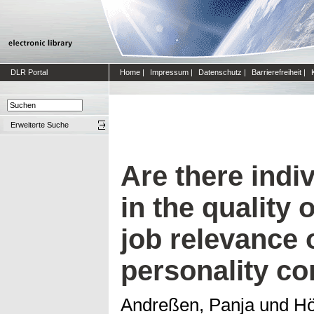
DLR Portal
Home
|
Impressum
|
Datenschutz
|
Barrierefreiheit
|
Erweiterte Suche
Are there indi
in the quality 
job relevance 
personality co
Andreßen, Panja
und
Hö