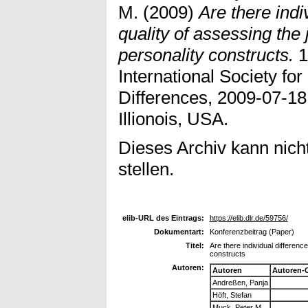
M.
(2009)
Are there indi
quality of assessing the
personality constructs.
1
International Society for
Differences, 2009-07-18
Illionois, USA.
Dieses Archiv kann nicht
stellen.
elib-URL des Eintrags:
https://elib.dlr.de/59756/
Dokumentart:
Konferenzbeitrag (Paper)
Titel:
Are there individual differenc
constructs
Autoren:
Autoren
Autoren-
Andreßen, Panja
Höft, Stefan
Muck, Peter M.