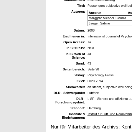
Titel:
Passengers subjective well-bein
Autoren:
Autoren
Au
Marggraf-Micheel, Claudia
Jaeger, Sabine
Datum:
2008
Erschienen in:
International Journal of Psycho
Open Access:
Ja
In SCOPUS:
Nein
In ISI Web of
Ja
Science:
Band:
43
Seitenbereich:
Seite 98
Verlag:
Psychology Press
ISSN:
0020-7594
Stichwörter:
air-steam, subjective well-bein
DLR - Schwerpunkt:
Luftfahrt
DLR -
L SF - Sichere und effiziente L
Forschungsgebiet:
Standort:
Hamburg
Institute &
Institut für Luft- und Raumfah
Einrichtungen:
Nur für Mitarbeiter des Archivs:
Kont