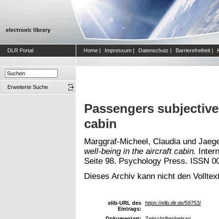
DLR Portal
Home
|
Impressum
|
Datenschutz
|
Barrierefreiheit
|
Erweiterte Suche
Passengers subjective 
cabin
Marggraf-Micheel, Claudia
und
Jaege
well-being in the aircraft cabin.
Intern
Seite 98. Psychology Press. ISSN 0
Dieses Archiv kann nicht den Volltext
elib-URL des
https://elib.dlr.de/59753/
Eintrags:
Dokumentart:
Zeitschriftenbeitrag