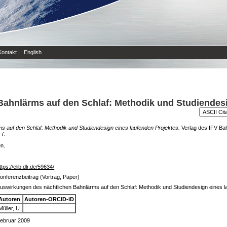
Kontakt
|
English
ahnlärms auf den Schlaf: Methodik und Studiendes
 auf den Schlaf: Methodik und Studiendesign eines laufenden Projektes.
Verlag des IFV Bah
-7.
en.
ttps://elib.dlr.de/59634/
onferenzbeitrag (Vortrag, Paper)
uswirkungen des nächtlichen Bahnlärms auf den Schlaf: Methodik und Studiendesign eines l
Autoren
Autoren-ORCID-iD
Müller, U.
ebruar 2009