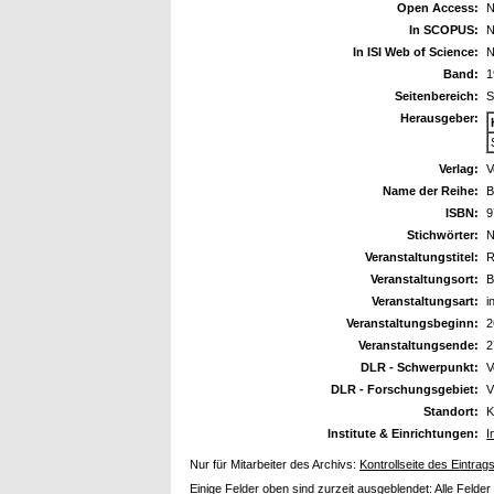
Open Access:
N
In SCOPUS:
N
In ISI Web of Science:
N
Band:
1
Seitenbereich:
S
Herausgeber:
Verlag:
V
Name der Reihe:
B
ISBN:
9
Stichwörter:
N
Veranstaltungstitel:
R
Veranstaltungsort:
B
Veranstaltungsart:
i
Veranstaltungsbeginn:
2
Veranstaltungsende:
2
DLR - Schwerpunkt:
V
DLR - Forschungsgebiet:
V
Standort:
K
Institute & Einrichtungen:
I
Nur für Mitarbeiter des Archivs:
Kontrollseite des Eintrag
Einige Felder oben sind zurzeit ausgeblendet:
Alle Felder