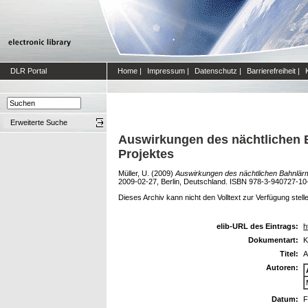
DLR Portal
Home
|
Impressum
|
Datenschutz
|
Barrierefreiheit
|
Erweiterte Suche
Auswirkungen des nächtlichen B
Projektes
Müller, U.
(2009)
Auswirkungen des nächtlichen Bahnlärms
2009-02-27, Berlin, Deutschland. ISBN 978-3-940727-10
Dieses Archiv kann nicht den Volltext zur Verfügung stell
elib-URL des Eintrags:
h
Dokumentart:
K
Titel:
A
Autoren:
Datum:
F