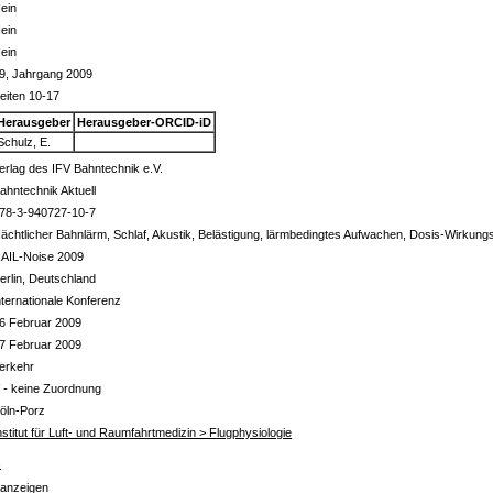
ein
ein
ein
9, Jahrgang 2009
eiten 10-17
Herausgeber
Herausgeber-ORCID-iD
Schulz, E.
erlag des IFV Bahntechnik e.V.
ahntechnik Aktuell
78-3-940727-10-7
ächtlicher Bahnlärm, Schlaf, Akustik, Belästigung, lärmbedingtes Aufwachen, Dosis-Wirkun
AIL-Noise 2009
erlin, Deutschland
nternationale Konferenz
6 Februar 2009
7 Februar 2009
erkehr
 - keine Zuordnung
öln-Porz
nstitut für Luft- und Raumfahrtmedizin > Flugphysiologie
s
 anzeigen