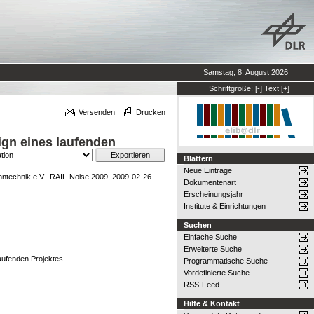
Samstag, 8. August 2026
Schriftgröße:
[-]
Text
[+]
Versenden
Drucken
ign eines laufenden
Blättern
Neue Einträge
ntechnik e.V.. RAIL-Noise 2009, 2009-02-26 -
Dokumentenart
Erscheinungsjahr
Institute & Einrichtungen
Suchen
Einfache Suche
Erweiterte Suche
aufenden Projektes
Programmatische Suche
Vordefinierte Suche
RSS-Feed
Hilfe & Kontakt