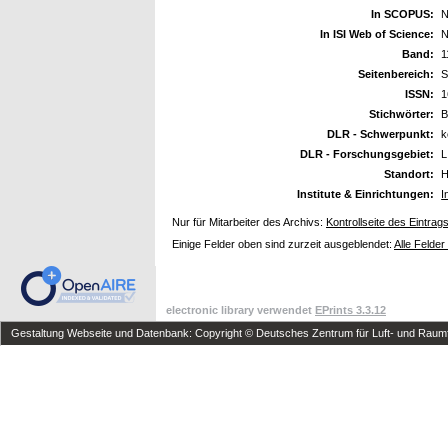
In SCOPUS:
N
In ISI Web of Science:
N
Band:
1
Seitenbereich:
S
ISSN:
1
Stichwörter:
B
DLR - Schwerpunkt:
k
DLR - Forschungsgebiet:
L
Standort:
H
Institute & Einrichtungen:
I
Nur für Mitarbeiter des Archivs:
Kontrollseite des Eintrag
Einige Felder oben sind zurzeit ausgeblendet:
Alle Felder
electronic library verwendet
EPrints 3.3.12
Gestaltung Webseite und Datenbank: Copyright © Deutsches Zentrum für Luft- und Raumfa