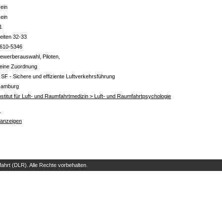
ein
ein
1
eiten 32-33
610-5346
ewerberauswahl, Piloten,
eine Zuordnung
 SF - Sichere und effiziente Luftverkehrsführung
amburg
nstitut für Luft- und Raumfahrtmedizin > Luft- und Raumfahrtpsychologie
s
 anzeigen
hrt (DLR). Alle Rechte vorbehalten.