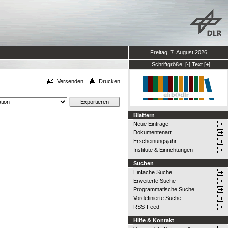
Freitag, 7. August 2026
Schriftgröße:
[-]
Text
[+]
Versenden
Drucken
Blättern
Neue Einträge
Dokumentenart
Erscheinungsjahr
Institute & Einrichtungen
Suchen
Einfache Suche
Erweiterte Suche
Programmatische Suche
Vordefinierte Suche
RSS-Feed
Hilfe & Kontakt