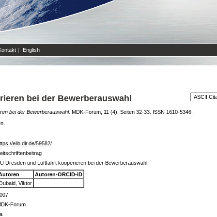
Kontakt
|
English
rieren bei der Bewerberauswahl
eren bei der Bewerberauswahl.
MDK-Forum, 11 (4), Seiten 32-33. ISSN 1610-5346.
en.
ttps://elib.dlr.de/59582/
eitschriftenbeitrag
U Dresden und Luftfahrt kooperieren bei der Bewerberauswahl
Autoren
Autoren-ORCID-iD
Oubaid, Viktor
007
DK-Forum
a