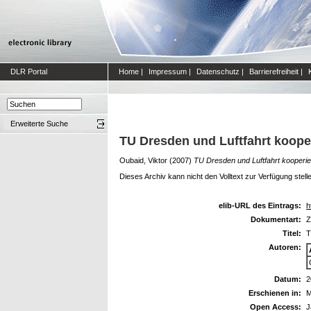
DLR Portal
Home
|
Impressum
|
Datenschutz
|
Barrierefreiheit
|
Erweiterte Suche
TU Dresden und Luftfahrt koope
Oubaid, Viktor
(2007)
TU Dresden und Luftfahrt kooperi
Dieses Archiv kann nicht den Volltext zur Verfügung stell
elib-URL des Eintrags:
h
Dokumentart:
Z
Titel:
T
Autoren:
Datum:
2
Erschienen in:
M
Open Access:
J