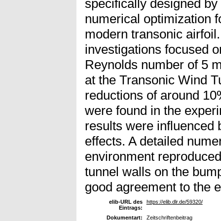
specifically designed 
numerical optimization f
modern transonic airfoil
investigations focused on
Reynolds number of 5 mi
at the Transonic Wind T
reductions of around 10%
were found in the exper
results were influenced 
effects. A detailed numer
environment reproduced 
tunnel walls on the bu
good agreement to the e
elib-URL des
https://elib.dlr.de/59320/
Eintrags:
Dokumentart:
Zeitschriftenbeitrag