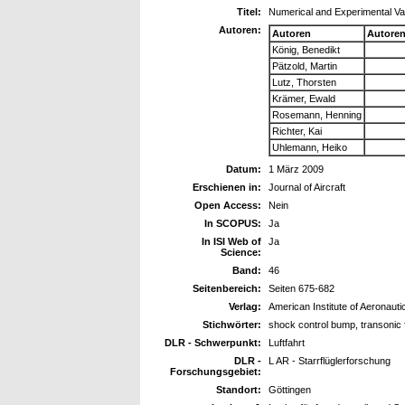
Titel:
Numerical and Experimental Va
Autoren:
Autoren
Autore
König, Benedikt
Pätzold, Martin
Lutz, Thorsten
Krämer, Ewald
Rosemann, Henning
Richter, Kai
Uhlemann, Heiko
Datum:
1 März 2009
Erschienen in:
Journal of Aircraft
Open Access:
Nein
In SCOPUS:
Ja
In ISI Web of
Ja
Science:
Band:
46
Seitenbereich:
Seiten 675-682
Verlag:
American Institute of Aeronauti
Stichwörter:
shock control bump, transon
DLR - Schwerpunkt:
Luftfahrt
DLR -
L AR - Starrflüglerforschung
Forschungsgebiet:
Standort:
Göttingen