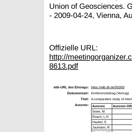
Union of Geosciences. 
- 2009-04-24, Vienna, Au
Offizielle URL:
http://meetingorganize
8613.pdf
elib-URL des Eintrags:
https://elib.dlr.de/59260/
Dokumentart:
Konferenzbeitrag (Vortrag)
Titel:
A comparative study of Inte
Autoren:
Autoren
Autoren-OR
Sowe, M.
Roach, L.H.
Hauber, E.
Jaumann, R.