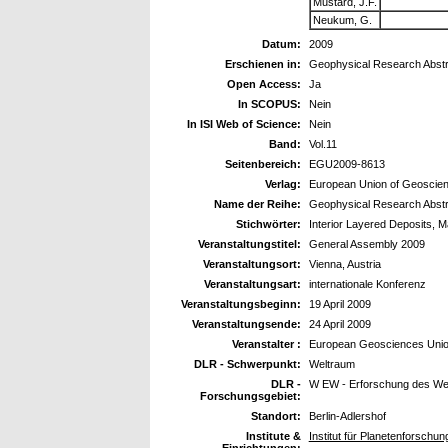
Mustard, J.F.
Neukum, G.
Datum:
2009
Erschienen in:
Geophysical Research Abst
Open Access:
Ja
In SCOPUS:
Nein
In ISI Web of Science:
Nein
Band:
Vol.11
Seitenbereich:
EGU2009-8613
Verlag:
European Union of Geoscie
Name der Reihe:
Geophysical Research Abst
Stichwörter:
Interior Layered Deposits, M
Veranstaltungstitel:
General Assembly 2009
Veranstaltungsort:
Vienna, Austria
Veranstaltungsart:
internationale Konferenz
Veranstaltungsbeginn:
19 April 2009
Veranstaltungsende:
24 April 2009
Veranstalter :
European Geosciences Uni
DLR - Schwerpunkt:
Weltraum
DLR -
W EW - Erforschung des We
Forschungsgebiet:
Standort:
Berlin-Adlershof
Institute &
Institut für Planetenforschu
Einrichtungen: