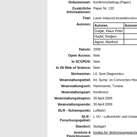
Dokumentart:
Konferenzbeitrag (Paper)
Zusätzliche
Paper Nr. 133
Informationen:
Titel:
Laser-induced incandescence 
Autoren:
Autoren
Autore
Geigle, Klaus Peter
Hadef, Redjem
Aigner, Manfred
Datum:
2009
Open Access:
Nein
In SCOPUS:
Nein
In ISI Web of Science:
Nein
Stichwörter:
LII, Soot Diagnostics
Veranstaltungstitel:
Int. Symp. on Convective Hea
Veranstaltungsort:
Hammamet, Tunisia
Veranstaltungsart:
Konferenz
Veranstaltungsbeginn:
26 April 2009
Veranstaltungsende:
30 April 2009
DLR - Schwerpunkt:
Luftfahrt
DLR -
L VU - Luftverkehr und Umwe
Forschungsgebiet:
Standort:
Stuttgart
Institute &
Institut für Verbrennungstec
Einrichtungen: