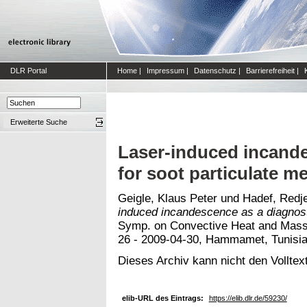
DLR Portal
Home
|
Impressum
|
Datenschutz
|
Barrierefreiheit
|
Erweiterte Suche
Laser-induced incande
for soot particulate 
Geigle, Klaus Peter
und
Hadef, Redj
induced incandescence as a diagnost
Symp. on Convective Heat and Mass 
26 - 2009-04-30, Hammamet, Tunisia
Dieses Archiv kann nicht den Volltext
elib-URL des Eintrags:
https://elib.dlr.de/59230/