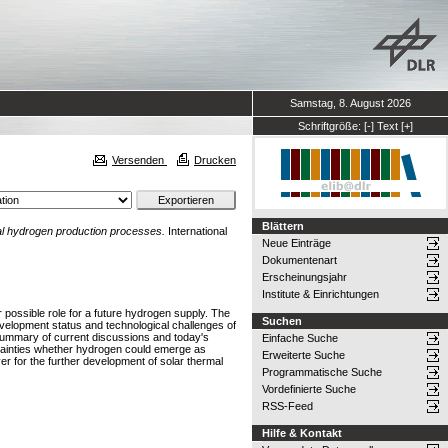
Samstag, 8. August 2026
Schriftgröße:
[-]
Text
[+]
Versenden
Drucken
Blättern
al hydrogen production processes.
International
Neue Einträge
Dokumentenart
Erscheinungsjahr
Institute & Einrichtungen
r possible role for a future hydrogen supply. The
Suchen
velopment status and technological challenges of
summary of current discussions and today's
Einfache Suche
rtainties whether hydrogen could emerge as
Erweiterte Suche
er for the further development of solar thermal
Programmatische Suche
Vordefinierte Suche
RSS-Feed
Hilfe & Kontakt