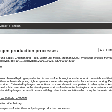
Kontakt
|
English
rogen production processes
und
Sattler, Christian
und
Roeb, Martin
und
Möller, Stephan
(2009)
Prospects of solar therm
lsevier. doi:
10.1016/j.ijhydene.2009.03.025
. ISSN 0360-3199.
en.
f solar thermal hydrogen production in terms of technological and economic potentials and thei
thermochemical cycles, high temperature water electrolysis and solar methane cracking. De
scribed. Estimated hydrogen production costs are shown in comparison to other options. A 
r and a brief overview on the development status of end-use technologies characterise unce
industrial hydrogen demand in areas with high direct solar radiation which may be the main driv
ttps://elib.dlr.de/59087/
eitschriftenbeitrag
rospects of solar thermal hydrogen production processes