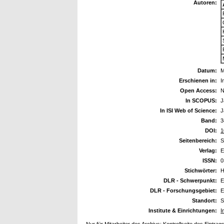
Autoren:
Datum:
M
Erschienen in:
I
Open Access:
N
In SCOPUS:
J
In ISI Web of Science:
J
Band:
3
DOI:
1
Seitenbereich:
S
Verlag:
E
ISSN:
0
Stichwörter:
H
DLR - Schwerpunkt:
E
DLR - Forschungsgebiet:
E
Standort:
S
Institute & Einrichtungen:
I