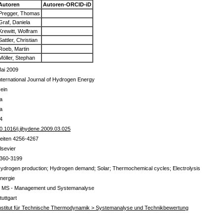
Autoren
Autoren-ORCID-iD
Pregger, Thomas
Graf, Daniela
Krewitt, Wolfram
Sattler, Christian
Roeb, Martin
Möller, Stephan
ai 2009
nternational Journal of Hydrogen Energy
ein
a
a
4
0.1016/j.ijhydene.2009.03.025
eiten 4256-4267
lsevier
360-3199
ydrogen production; Hydrogen demand; Solar; Thermochemical cycles; Electrolysis
nergie
 MS - Management und Systemanalyse
tuttgart
nstitut für Technische Thermodynamik > Systemanalyse und Technikbewertung