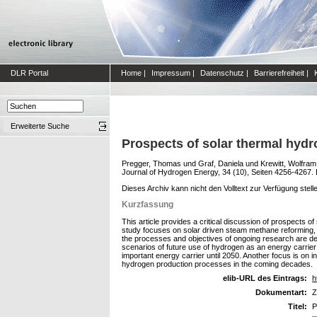
DLR Portal
Home
|
Impressum
|
Datenschutz
|
Barrierefreiheit
|
Erweiterte Suche
Prospects of solar thermal hyd
Pregger, Thomas
und
Graf, Daniela
und
Krewitt, Wolfram
Journal of Hydrogen Energy, 34 (10), Seiten 4256-4267. E
Dieses Archiv kann nicht den Volltext zur Verfügung stell
Kurzfassung
This article provides a critical discussion of prospects o
study focuses on solar driven steam methane reforming, 
the processes and objectives of ongoing research are de
scenarios of future use of hydrogen as an energy carrie
important energy carrier until 2050. Another focus is on 
hydrogen production processes in the coming decades.
elib-URL des Eintrags:
h
Dokumentart:
Z
Titel:
P