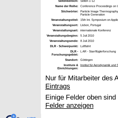
Seitenbereich:
Seiten 1-12
Name der Reihe:
Conference Proceedings on 
Stichwörter:
Particle Image Thermography,
Particle Generation
Veranstaltungstitel:
15th Int. Symposium on Appli
Veranstaltungsort:
Lisbon, Portugal
Veranstaltungsart:
internationale Konferenz
Veranstaltungsbeginn:
5 Juli 2010
Veranstaltungsende:
8 Juli 2010
DLR - Schwerpunkt:
Luftfahrt
DLR -
L AR - Starrflüglerforschung
Forschungsgebiet:
Standort:
Göttingen
Institute &
Institut für Aerodynamik und
Einrichtungen:
Nur für Mitarbeiter des 
Eintrags
Einige Felder oben sind
Felder anzeigen