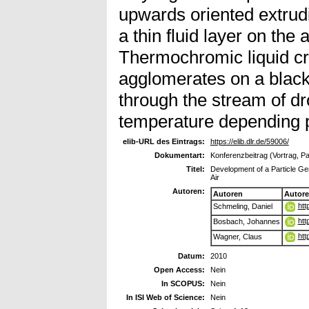
upwards oriented extrudi
a thin fluid layer on the 
Thermochromic liquid cr
agglomerates on a blac
through the stream of dro
temperature depending p
elib-URL des Eintrags:
https://elib.dlr.de/59006/
Dokumentart:
Konferenzbeitrag (Vortrag, P
Titel:
Development of a Particle Ge
Air
Autoren:
Autoren
Autor
htt
Schmeling, Daniel
htt
Bosbach, Johannes
htt
Wagner, Claus
Datum:
2010
Open Access:
Nein
In SCOPUS:
Nein
In ISI Web of Science:
Nein