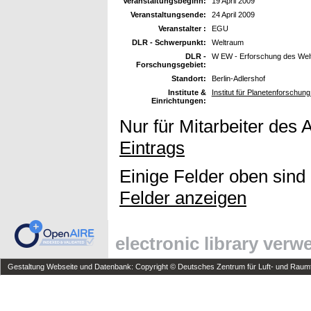
Veranstaltungsbeginn:
19 April 2009
Veranstaltungsende:
24 April 2009
Veranstalter :
EGU
DLR - Schwerpunkt:
Weltraum
DLR -
W EW - Erforschung des Wel
Forschungsgebiet:
Standort:
Berlin-Adlershof
Institute &
Institut für Planetenforschun
Einrichtungen:
Nur für Mitarbeiter des 
Eintrags
Einige Felder oben sind
Felder anzeigen
electronic library ver
Gestaltung Webseite und Datenbank: Copyright © Deutsches Zentrum für Luft- und Raumfa