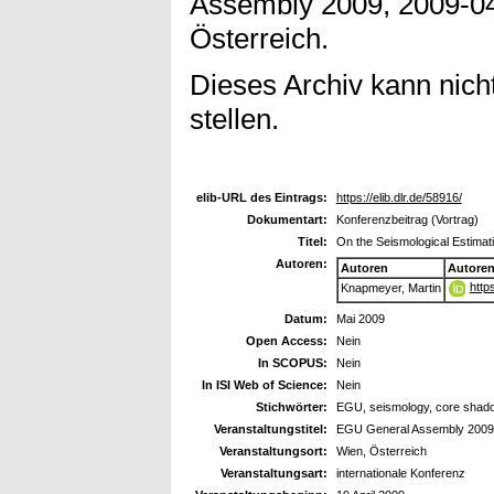
Assembly 2009, 2009-04
Österreich.
Dieses Archiv kann nicht
stellen.
elib-URL des Eintrags:
https://elib.dlr.de/58916/
Dokumentart:
Konferenzbeitrag (Vortrag)
Titel:
On the Seismological Estimati
Autoren:
Autoren
Autore
http
Knapmeyer, Martin
Datum:
Mai 2009
Open Access:
Nein
In SCOPUS:
Nein
In ISI Web of Science:
Nein
Stichwörter:
EGU, seismology, core shado
Veranstaltungstitel:
EGU General Assembly 2009
Veranstaltungsort:
Wien, Österreich
Veranstaltungsart:
internationale Konferenz